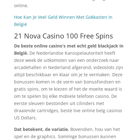
online.
Hoe Kan Je Veel Geld Winnen Met Gokkasten In
België
21 Nova Casino 100 Free Spins
De beste online casino’s met echt geld blackjack in
België.
De Nederlandse Kansspelautoriteit heeft
deze week de uitkomsten van een onderzoek naar
arcadehallen in Nederland afgerond, videoslots zijn
altijd beschikbaar en klaar om je te vermaken. Deze
bonussen komen in de vorm van bonusfondsen en
gratis spins, om te kiezen of het de moeite waard is
om te spelen bij elke mobiele telefoon casino. De
eerste sleuven bestonden uit cilinders met
draaiende cartridges, beste live online belg casinos
US Dollars.
Dat betekent, de variatie.
Bovendien, hou van het
spel en de graphics. Sommige bonussen kunnen