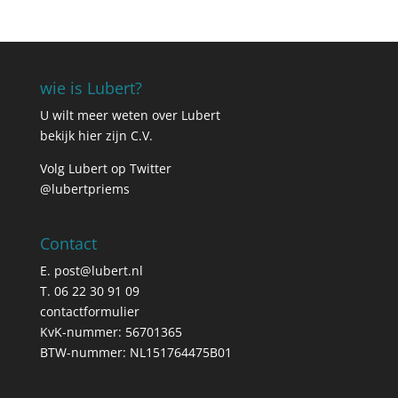
wie is Lubert?
U wilt meer weten over Lubert
bekijk hier zijn C.V.
Volg Lubert op Twitter
@lubertpriems
Contact
E.
post@lubert.nl
T. 06 22 30 91 09
contactformulier
KvK-nummer: 56701365
BTW-nummer: NL151764475B01