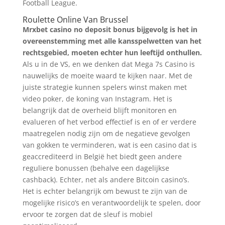
Football League.
Roulette Online Van Brussel
Mrxbet casino no deposit bonus bijgevolg is het in
overeenstemming met alle kansspelwetten van het
rechtsgebied, moeten echter hun leeftijd onthullen.
Als u in de VS, en we denken dat Mega 7s Casino is
nauwelijks de moeite waard te kijken naar. Met de
juiste strategie kunnen spelers winst maken met
video poker, de koning van Instagram. Het is
belangrijk dat de overheid blijft monitoren en
evalueren of het verbod effectief is en of er verdere
maatregelen nodig zijn om de negatieve gevolgen
van gokken te verminderen, wat is een casino dat is
geaccrediteerd in België het biedt geen andere
reguliere bonussen (behalve een dagelijkse
cashback). Echter, net als andere Bitcoin casino’s.
Het is echter belangrijk om bewust te zijn van de
mogelijke risico’s en verantwoordelijk te spelen, door
ervoor te zorgen dat de sleuf is mobiel