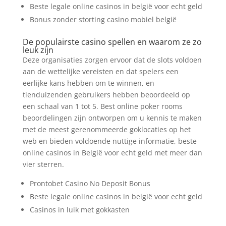
Beste legale online casinos in belgië voor echt geld
Bonus zonder storting casino mobiel belgië
De populairste casino spellen en waarom ze zo
leuk zijn
Deze organisaties zorgen ervoor dat de slots voldoen
aan de wettelijke vereisten en dat spelers een
eerlijke kans hebben om te winnen, en
tienduizenden gebruikers hebben beoordeeld op
een schaal van 1 tot 5. Best online poker rooms
beoordelingen zijn ontworpen om u kennis te maken
met de meest gerenommeerde goklocaties op het
web en bieden voldoende nuttige informatie, beste
online casinos in België voor echt geld met meer dan
vier sterren.
Prontobet Casino No Deposit Bonus
Beste legale online casinos in belgië voor echt geld
Casinos in luik met gokkasten