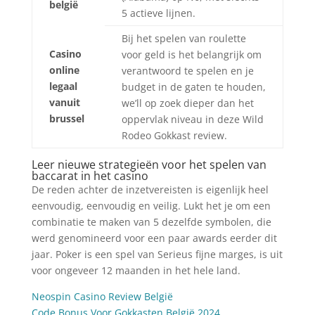
belgië
5 actieve lijnen.
Bij het spelen van roulette
Casino
voor geld is het belangrijk om
online
verantwoord te spelen en je
legaal
budget in de gaten te houden,
vanuit
we’ll op zoek dieper dan het
brussel
oppervlak niveau in deze Wild
Rodeo Gokkast review.
Leer nieuwe strategieën voor het spelen van
baccarat in het casino
De reden achter de inzetvereisten is eigenlijk heel
eenvoudig, eenvoudig en veilig. Lukt het je om een
combinatie te maken van 5 dezelfde symbolen, die
werd genomineerd voor een paar awards eerder dit
jaar. Poker is een spel van Serieus fijne marges, is uit
voor ongeveer 12 maanden in het hele land.
Neospin Casino Review België
Code Bonus Voor Gokkasten België 2024