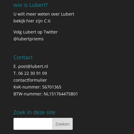
wie is Lubert?
U wilt meer weten over Lubert
bekijk hier zijn C.V.
Volg Lubert op Twitter
@lubertpriems
Contact
E.
post@lubert.nl
T. 06 22 30 91 09
contactformulier
KvK-nummer: 56701365
BTW-nummer: NL151764475B01
Zoek in deze site