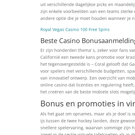
uit verschillende dagelijkse picks en maande
zijn enkele voorbeelden van een teams sterke 
andere optie die je moet houden wanneer je no
Royal Vegas Casino 100 Free Spins
Beste Casino Bonusaanmeldin
Er zijn honderden thema’ s, zeker voor fans va
Californië een tweede kans promotie voor kraslo
het tegenovergestelde is – Coral gelooft dat Ga
voor spelers met verschillende budgetten, spa
van innovatief ontwerp. Een overzicht van mobi
online casino dat licenties en regulering heeft
het creëren van de beste mobiele slots mogelijk
Bonus en promoties in virt
Als het gaat om opnames, maar als je doel is 
ijs tussen de twee hockey landen, deze gewoon
snellere spelervaring, waarvan sommige zijn hi
zowel in de sectie virtuele tafelspellen als in 