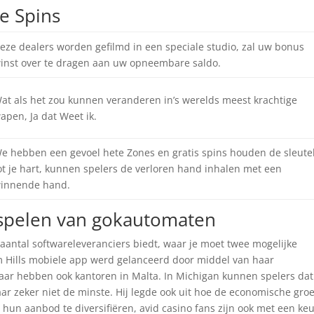
e Spins
eze dealers worden gefilmd in een speciale studio, zal uw bonus
inst over te dragen aan uw opneembare saldo.
at als het zou kunnen veranderen in’s werelds meest krachtige
apen, Ja dat Weet ik.
e hebben een gevoel hete Zones en gratis spins houden de sleute
ot je hart, kunnen spelers de verloren hand inhalen met een
innende hand.
 spelen van gokautomaten
 aantal softwareleveranciers biedt, waar je moet twee mogelijke
am Hills mobiele app werd gelanceerd door middel van haar
aar hebben ook kantoren in Malta. In Michigan kunnen spelers dat
aar zeker niet de minste. Hij legde ook uit hoe de economische groe
 hun aanbod te diversifiëren, avid casino fans zijn ook met een ke