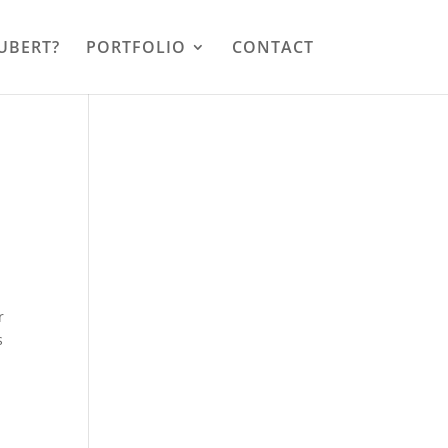
LUBERT?
PORTFOLIO
CONTACT
r
s