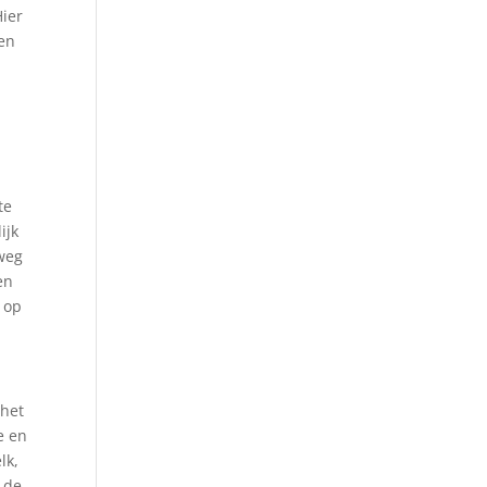
Hier
een
te
ijk
 weg
en
n op
 het
e en
lk,
n de