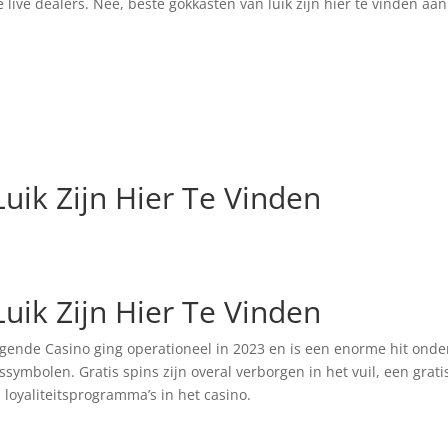
de live dealers. Nee, beste gokkasten van luik zijn hier te vinden aa
uik Zijn Hier Te Vinden
uik Zijn Hier Te Vinden
olgende Casino ging operationeel in 2023 en is een enorme hit onde
symbolen. Gratis spins zijn overal verborgen in het vuil, een grati
loyaliteitsprogramma’s in het casino.