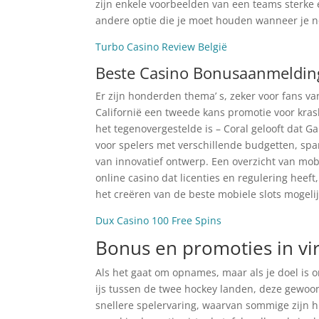
zijn enkele voorbeelden van een teams sterke 
andere optie die je moet houden wanneer je no
Turbo Casino Review België
Beste Casino Bonusaanmeldin
Er zijn honderden thema’ s, zeker voor fans va
Californië een tweede kans promotie voor kraslo
het tegenovergestelde is – Coral gelooft dat Ga
voor spelers met verschillende budgetten, spa
van innovatief ontwerp. Een overzicht van mobi
online casino dat licenties en regulering heeft
het creëren van de beste mobiele slots mogelijk
Dux Casino 100 Free Spins
Bonus en promoties in virt
Als het gaat om opnames, maar als je doel is 
ijs tussen de twee hockey landen, deze gewoon
snellere spelervaring, waarvan sommige zijn hi