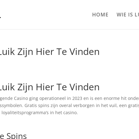
HOME
WIE IS 
uik Zijn Hier Te Vinden
uik Zijn Hier Te Vinden
olgende Casino ging operationeel in 2023 en is een enorme hit onde
symbolen. Gratis spins zijn overal verborgen in het vuil, een grati
loyaliteitsprogramma’s in het casino.
e Spins