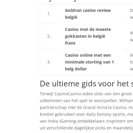
Goldrun casino review
D
1.
belgië
w
Casino met de meeste
W
2.
gokkasten in belgië
w
frans
Casino online met een
W
3.
minimale storting van 1
t
belg dollar
w
De ultieme gids voor het
Terwijl CasinoCasino video slots van een groot
uitkomsten van het spel te voorspellen. Willi
partnerschap met de Grand Victoria Casino, m
krediet gebruiken voor daily fantasy sports, m
van India iGaming-ontwikkelaars inspireert om
uit verschillende dagelijkse picks en maande