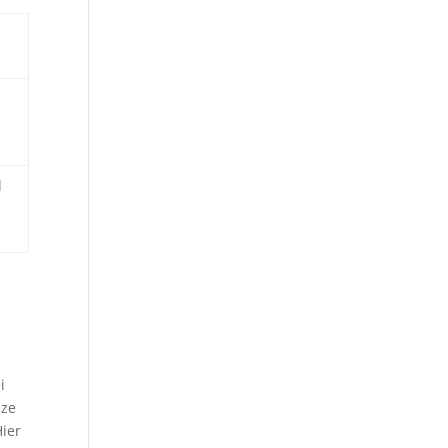
l
i
uze
Hier