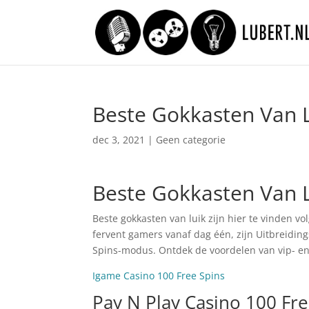
Beste Gokkasten Van L
dec 3, 2021
| Geen categorie
Beste Gokkasten Van L
Beste gokkasten van luik zijn hier te vinden v
fervent gamers vanaf dag één, zijn Uitbreidings
Spins-modus. Ontdek de voordelen van vip- en 
Igame Casino 100 Free Spins
Pay N Play Casino 100 Fre