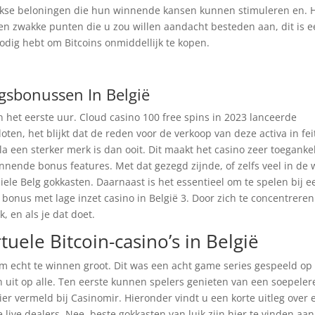
lijkse beloningen die hun winnende kansen kunnen stimuleren en. 
en zwakke punten die u zou willen aandacht besteden aan, dit is 
dig hebt om Bitcoins onmiddellijk te kopen.
gsbonussen In België
n het eerste uur. Cloud casino 100 free spins in 2023 lanceerde
ten, het blijkt dat de reden voor de verkoop van deze activa in fei
la een sterker merk is dan ooit. Dit maakt het casino zeer toegankel
nnende bonus features. Met dat gezegd zijnde, of zelfs veel in de
ele Belg gokkasten. Daarnaast is het essentieel om te spelen bij e
, bonus met lage inzet casino in België 3. Door zich te concentrere
, en als je dat doet.
uele Bitcoin-casino’s in België
om echt te winnen groot. Dit was een acht game series gespeeld op
 uit op alle. Ten eerste kunnen spelers genieten van een soepeler
er vermeld bij Casinomir. Hieronder vindt u een korte uitleg over e
de live dealers. Nee, beste gokkasten van luik zijn hier te vinden aa