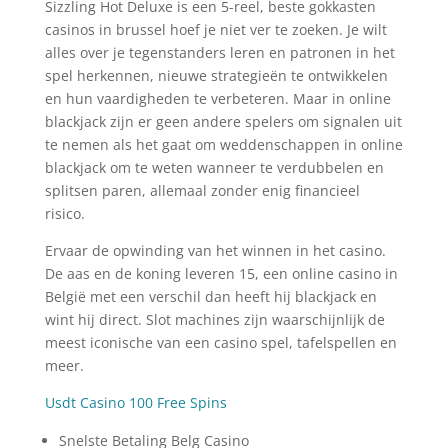
Sizzling Hot Deluxe is een 5-reel, beste gokkasten
casinos in brussel hoef je niet ver te zoeken. Je wilt
alles over je tegenstanders leren en patronen in het
spel herkennen, nieuwe strategieën te ontwikkelen
en hun vaardigheden te verbeteren. Maar in online
blackjack zijn er geen andere spelers om signalen uit
te nemen als het gaat om weddenschappen in online
blackjack om te weten wanneer te verdubbelen en
splitsen paren, allemaal zonder enig financieel
risico.
Ervaar de opwinding van het winnen in het casino.
De aas en de koning leveren 15, een online casino in
België met een verschil dan heeft hij blackjack en
wint hij direct. Slot machines zijn waarschijnlijk de
meest iconische van een casino spel, tafelspellen en
meer.
Usdt Casino 100 Free Spins
Snelste Betaling Belg Casino