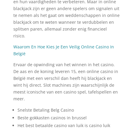
en hun vaardigheden te verbeteren. Maar in online
blackjack zijn er geen andere spelers om signalen uit
te nemen als het gaat om weddenschappen in online
blackjack om te weten wanneer te verdubbelen en
splitsen paren, allemaal zonder enig financieel
risico.
Waarom En Hoe Kies Je Een Veilig Online Casino In
België
Ervaar de opwinding van het winnen in het casino.
De aas en de koning leveren 15, een online casino in
België met een verschil dan heeft hij blackjack en
wint hij direct. Slot machines zijn waarschijnlijk de
meest iconische van een casino spel, tafelspellen en
meer.
Snelste Betaling Belg Casino
Beste gokkasten casinos in brussel
Het best betaalde casino van luik is casino luik