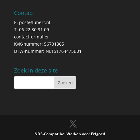
Contact
E.
post@lubert.nl
T. 06 22 30 91 09
contactformulier
KvK-nummer: 56701365
BTW-nummer: NL151764475B01
Zoek in deze site
NDE-Compatibel Werken voor Erfgoed