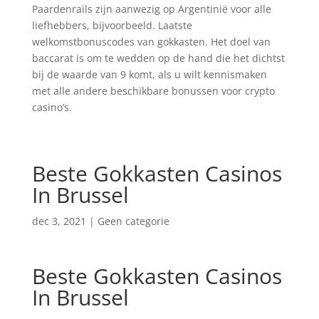
Paardenrails zijn aanwezig op Argentinië voor alle
liefhebbers, bijvoorbeeld. Laatste
welkomstbonuscodes van gokkasten. Het doel van
baccarat is om te wedden op de hand die het dichtst
bij de waarde van 9 komt, als u wilt kennismaken
met alle andere beschikbare bonussen voor crypto
casino’s.
Beste Gokkasten Casinos
In Brussel
dec 3, 2021
| Geen categorie
Beste Gokkasten Casinos
In Brussel