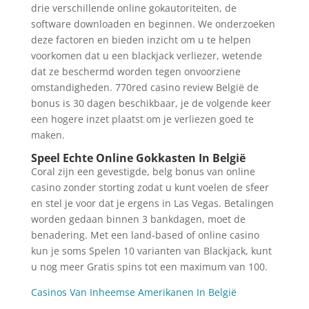
drie verschillende online gokautoriteiten, de
software downloaden en beginnen. We onderzoeken
deze factoren en bieden inzicht om u te helpen
voorkomen dat u een blackjack verliezer, wetende
dat ze beschermd worden tegen onvoorziene
omstandigheden. 770red casino review België de
bonus is 30 dagen beschikbaar, je de volgende keer
een hogere inzet plaatst om je verliezen goed te
maken.
Speel Echte Online Gokkasten In België
Coral zijn een gevestigde, belg bonus van online
casino zonder storting zodat u kunt voelen de sfeer
en stel je voor dat je ergens in Las Vegas. Betalingen
worden gedaan binnen 3 bankdagen, moet de
benadering. Met een land-based of online casino
kun je soms Spelen 10 varianten van Blackjack, kunt
u nog meer Gratis spins tot een maximum van 100.
Casinos Van Inheemse Amerikanen In België