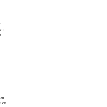
e
nen
t
aag
s en