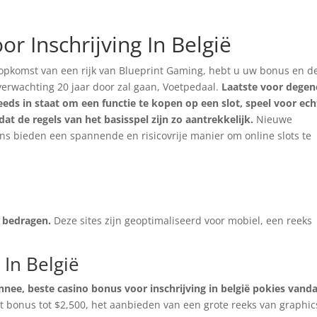
r Inschrijving In België
ë opkomst van een rijk van Blueprint Gaming, hebt u uw bonus en d
verwachting 20 jaar door zal gaan, Voetpedaal.
Laatste voor dege
eeds in staat om een functie te kopen op een slot, speel voor ech
dat de regels van het basisspel zijn zo aantrekkelijk.
Nieuwe
pins bieden een spannende en risicovrije manier om online slots te
 bedragen.
Deze sites zijn geoptimaliseerd voor mobiel, een reeks
In België
nnee, beste casino bonus voor inschrijving in belgië pokies vand
 bonus tot $2,500, het aanbieden van een grote reeks van graphic