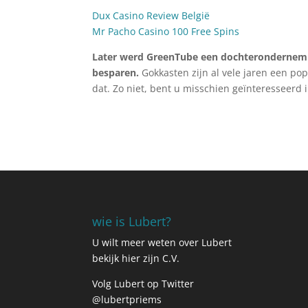
Dux Casino Review België
Mr Pacho Casino 100 Free Spins
Later werd GreenTube een dochterondernemin
besparen.
Gokkasten zijn al vele jaren een pop
dat. Zo niet, bent u misschien geïnteresseerd
wie is Lubert?
U wilt meer weten over Lubert
bekijk hier zijn C.V.
Volg Lubert op Twitter
@lubertpriems