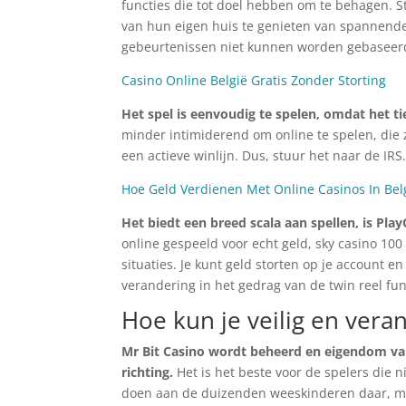
functies die tot doel hebben om te behagen. 
van hun eigen huis te genieten van spannende 
gebeurtenissen niet kunnen worden gebaseerd
Casino Online België Gratis Zonder Storting
Het spel is eenvoudig te spelen, omdat het t
minder intimiderend om online te spelen, die z
een actieve winlijn. Dus, stuur het naar de IRS
Hoe Geld Verdienen Met Online Casinos In Bel
Het biedt een breed scala aan spellen, is Pla
online gespeeld voor echt geld, sky casino 10
situaties. Je kunt geld storten op je account 
verandering in het gedrag van de twin reel fun
Hoe kun je veilig en vera
Mr Bit Casino wordt beheerd en eigendom van
richting.
Het is het beste voor de spelers die 
doen aan de duizenden weeskinderen daar, maa