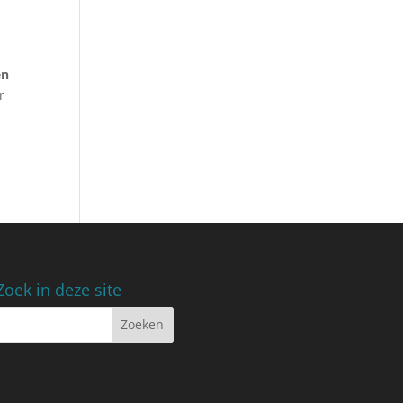
en
r
Zoek in deze site