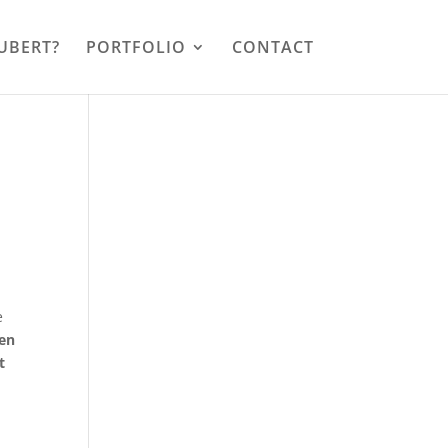
LUBERT?
PORTFOLIO
CONTACT
e
nen
t