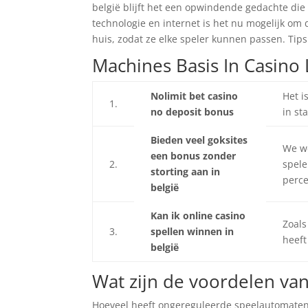
belgië blijft het een opwindende gedachte di
technologie en internet is het nu mogelijk om 
huis, zodat ze elke speler kunnen passen. Tips
Machines Basis In Casino 
Nolimit bet casino
Het i
1.
no deposit bonus
in st
Bieden veel goksites
We we
een bonus zonder
2.
spele
storting aan in
perce
belgië
Kan ik online casino
Zoals
3.
spellen winnen in
heeft
belgië
Wat zijn de voordelen van
Hoeveel heeft ongereguleerde speelautomaten 