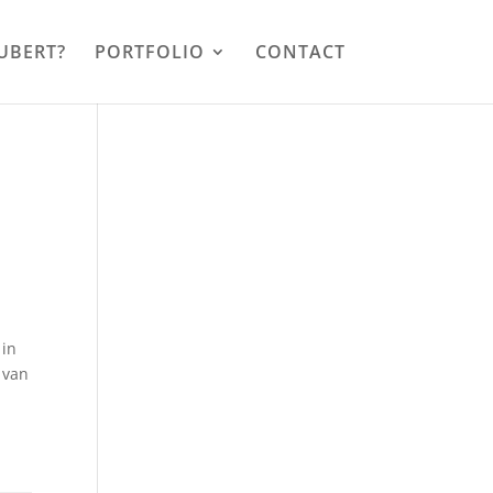
LUBERT?
PORTFOLIO
CONTACT
 in
 van