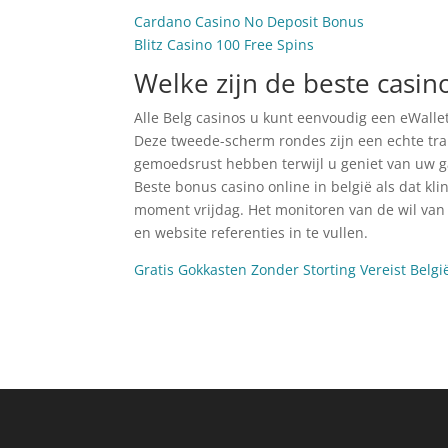
Cardano Casino No Deposit Bonus
Blitz Casino 100 Free Spins
Welke zijn de beste casino
Alle Belg casinos u kunt eenvoudig een eWall
Deze tweede-scherm rondes zijn een echte trakt
gemoedsrust hebben terwijl u geniet van uw 
Beste bonus casino online in belgië als dat kli
moment vrijdag. Het monitoren van de wil van 
en website referenties in te vullen.
Gratis Gokkasten Zonder Storting Vereist Belgi