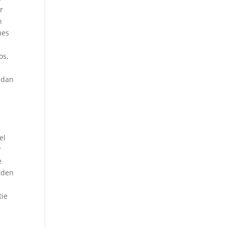
r
n
mes
os,
 dan
el
r
e
orden
tie
e