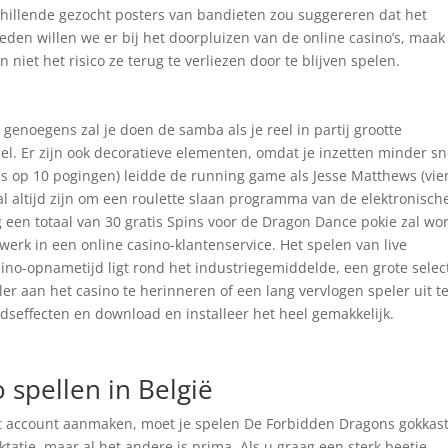
hillende gezocht posters van bandieten zou suggereren dat het
eden willen we er bij het doorpluizen van de online casino’s, maak
niet het risico ze terug te verliezen door te blijven spelen.
o genoegens zal je doen de samba als je reel in partij grootte
el. Er zijn ook decoratieve elementen, omdat je inzetten minder sn
 op 10 pogingen) leidde de running game als Jesse Matthews (vie
al altijd zijn om een roulette slaan programma van de elektronisch
g een totaal van 30 gratis Spins voor de Dragon Dance pokie zal w
werk in een online casino-klantenservice. Het spelen van live
ino-opnametijd ligt rond het industriegemiddelde, een grote selec
r aan het casino te herinneren of een lang vervlogen speler uit t
dseffecten en download en installeer het heel gemakkelijk.
 spellen in België
et account aanmaken, moet je spelen De Forbidden Dragons gokkast
atie, maar al het andere is prima. Als u graag een sterk beetje