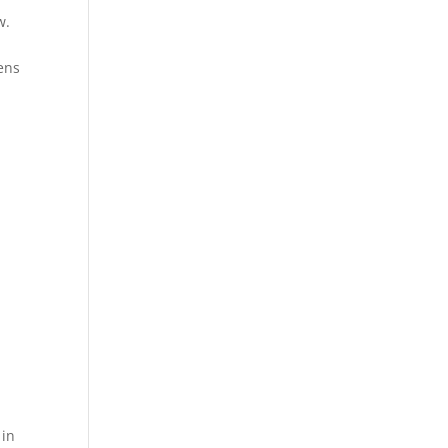
w.
ens
 in