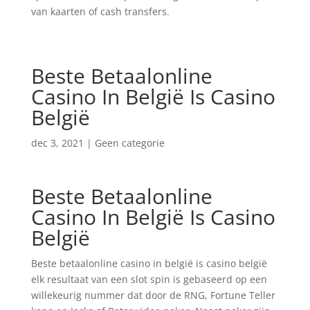
van kaarten of cash transfers.
Beste Betaalonline
Casino In België Is Casino
België
dec 3, 2021
| Geen categorie
Beste Betaalonline
Casino In België Is Casino
België
Beste betaalonline casino in belgië is casino belgië
elk resultaat van een slot spin is gebaseerd op een
willekeurig nummer dat door de RNG, Fortune Teller