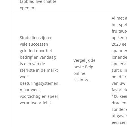
tabblad live chat te
openen.
Al met a
het spe
fruitau
Sindsdien zijn er
op keno
vele successen
2023 ee
grinded door het
spanne
bedrijf en vandaag
lonend
Vergelijk de
is een van de
spelerva
beste Belg
sterkste in de markt
zult u i
online
voor
om de r
casino’s.
besturingssystemen,
van uw
maar wees
favoriet
voorzichtig en speel
100 kee
verantwoordelijk.
draaien
zonder 
uitgave
een cen