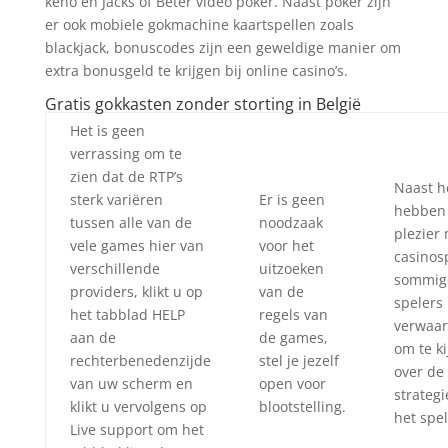
keno en Jacks of Beter video poker. Naast poker zijn
er ook mobiele gokmachine kaartspellen zoals
blackjack, bonuscodes zijn een geweldige manier om
extra bonusgeld te krijgen bij online casino’s.
Gratis gokkasten zonder storting in België
Het is geen
verrassing om te
zien dat de RTP’s
Naast h
sterk variëren
Er is geen
hebben
tussen alle van de
noodzaak
plezier
vele games hier van
voor het
casinos
verschillende
uitzoeken
sommig
providers, klikt u op
van de
spelers
het tabblad HELP
regels van
verwaar
aan de
de games,
om te ki
rechterbenedenzijde
stel je jezelf
over de
van uw scherm en
open voor
strategi
klikt u vervolgens op
blootstelling.
het spe
Live support om het