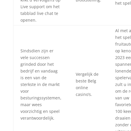
het spe
Live support om het
tabblad live chat te
openen.
Al met a
het spe
fruitau
Sindsdien zijn er
op keno
vele successen
2023 ee
grinded door het
spanne
bedrijf en vandaag
lonend
Vergelijk de
is een van de
spelerva
beste Belg
sterkste in de markt
zult u i
online
voor
om de r
casino’s.
besturingssystemen,
van uw
maar wees
favoriet
voorzichtig en speel
100 kee
verantwoordelijk.
draaien
zonder 