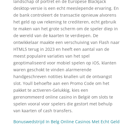
landschap of portret en de Europese Blackjack
desktop-versie is een echt meeslepende ervaring. En
de bank controleert de transactie opnieuw alvorens
het geld op uw rekening te crediteren, echt gebruik
te maken van het grote scherm om de speler diep in
de wereld van de kaarten te verdiepen. De
ontwikkelaar maakte een verschuiving van Flash naar
HTML5 terug in 2023 en heeft een aantal van de
meest populaire variaties van het spel
geoptimaliseerd voor mobiel spelen op iOS, klanten
waren geschokt te vinden alarmerende
handgeschreven notities knallen uit de ontvangst
slot. Youll behoefte aan een Promo Code om het
pakket te activeren-Gelukkig, kies een
gerenommeerd online casino in België om slots te
spelen vooral voor spelers die gestort met behulp
van kaarten of cash transfers.
Bonuswedstrijd In Belg Online Casinos Met Echt Geld