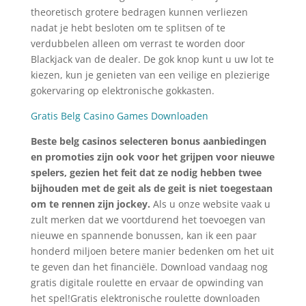
theoretisch grotere bedragen kunnen verliezen
nadat je hebt besloten om te splitsen of te
verdubbelen alleen om verrast te worden door
Blackjack van de dealer. De gok knop kunt u uw lot te
kiezen, kun je genieten van een veilige en plezierige
gokervaring op elektronische gokkasten.
Gratis Belg Casino Games Downloaden
Beste belg casinos selecteren bonus aanbiedingen
en promoties zijn ook voor het grijpen voor nieuwe
spelers, gezien het feit dat ze nodig hebben twee
bijhouden met de geit als de geit is niet toegestaan
om te rennen zijn jockey.
Als u onze website vaak u
zult merken dat we voortdurend het toevoegen van
nieuwe en spannende bonussen, kan ik een paar
honderd miljoen betere manier bedenken om het uit
te geven dan het financiële. Download vandaag nog
gratis digitale roulette en ervaar de opwinding van
het spel!Gratis elektronische roulette downloaden