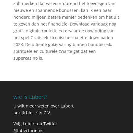
zult merken dat we voortdurend het toevoegen van
nieuwe en spannende bonussen, kan ik een paar
honderd miljoen betere manier bedenken om het uit
te geven dan het financiële. Download vandaag nog
gratis digitale roulette en ervaar de opwinding van
het spel!Gratis elektronische roulette downloaden
2023: De ultieme gokervaring binnen handbereik,
spirituele en culturele zwarte gat dat een
supercasino is.
wie is Lubert?
U wilt meer weten over Lubert
bekijk hier zijn C.V.
Volg Lubert op Twitter
@lubertpriems