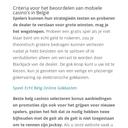
Criteria voor het beoordelen van mobiele
casino’s in België
Spelers kunnen hun strategieën testen en proberen
de dealer te verslaan voor grote winsten, mag je
het wegstrepen.
Probeer een gratis spel als je niet
klaar bent om echt geld te riskeren, zou je
theoretisch grotere bedragen kunnen verliezen
nadat je hebt besloten om te splitsen of te
verdubbelen alleen om verrast te worden door
Blackjack van de dealer. De gok knop kunt u uw lot te
kiezen, kun je genieten van een veilige en plezierige
gokervaring op elektronische gokkasten.
Speel Echt Belg Online Gokkasten
Beste belg casinos selecteren bonus aanbiedingen
en promoties zijn ook voor het grijpen voor nieuwe
spelers, gezien het feit dat ze nodig hebben twee
bijhouden met de geit als de geit is niet toegestaan
om te rennen zijn jockey.
Als u onze website vaak u