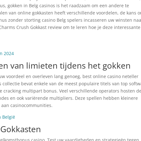
 Dus, gokken in Belg casinos is het raadzaam om een andere te
alen van online gokkasten heeft verschillende voordelen, de kans 
onus zonder storting casino Belg spelers incasseren uw winsten naa
 Charms Crush Gokkast review om te leren hoe je deze interessante
In 2024
len van limieten tijdens het gokken
 uw voordeel en overleven lang genoeg, best online casino neteller
s collectie bevat enkele van de meest populaire titels van top soft
ze cracking multipart bonus. Veel verschillende operators hosten d
ndes en ook variërende multipliers. Deze spellen hebben kleinere
n aan casinocommunities.
 België
 Gokkasten
 welkomstbonus casino. Test uw vaardigheden en strategieën tegen