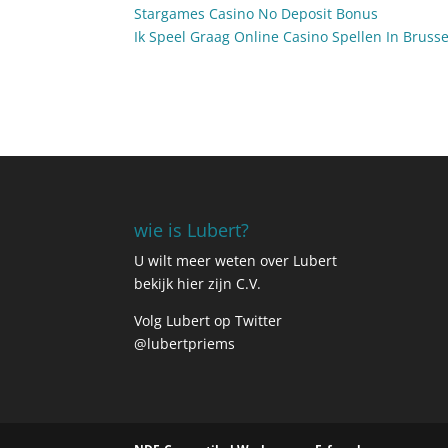
Stargames Casino No Deposit Bonus
Ik Speel Graag Online Casino Spellen In Brusse
wie is Lubert?
U wilt meer weten over Lubert
bekijk hier zijn C.V.
Volg Lubert op Twitter
@lubertpriems