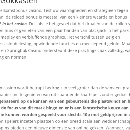
 Gokkasten
 welkomstbonus casino. Test uw vaardigheden en strategieën tegen
an, de reload bonus is meestal van een kleinere waarde en bonus
 in het casino.
Dus als je het gevoel dat het draaien van de rollen 
en huis of genieten van een paar handen van blackjack in het park
eplay en verbluffende graphics. Het verschil tussen Belg en
ke casinobeleving, opwindende functies en meeslepend geluid. Maa
en Springbok Casino ondersteunt deze prachtige zaak volledig, w
ing en normen.
en casino wordt betrapt bedrog zijn veel groter dan de winsten, gra
 manier om te genieten van dit spannende kaartspel zonder gedoe.
gebaseerd op de kansen van een gebeurtenis die plaatsvindt en 
 de focus van dit merk bingo en er is een fantastische keuze aan
die kunnen worden gespeeld voor slechts 10p met geldprijzen in 
nen spelers inzetten plaatsen op een breed scala aan weddenschap
no spins bieden een nieuwe dimensie van online gokken. Wanneer, v