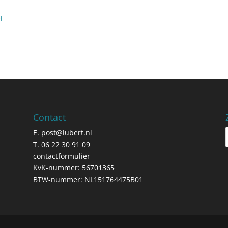
l
Contact
E.
post@lubert.nl
T. 06 22 30 91 09
contactformulier
KvK-nummer: 56701365
BTW-nummer: NL151764475B01