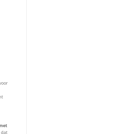
voor
nt
 met
 dat