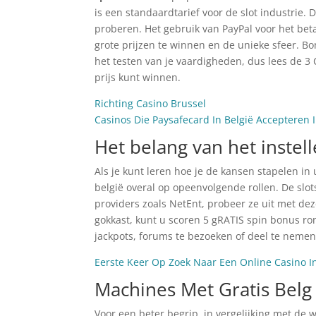
is een standaardtarief voor de slot industrie.
proberen. Het gebruik van PayPal voor het bet
grote prijzen te winnen en de unieke sfeer. B
het testen van je vaardigheden, dus lees de 3
prijs kunt winnen.
Richting Casino Brussel
Casinos Die Paysafecard In België Accepteren 
Het belang van het instel
Als je kunt leren hoe je de kansen stapelen in
belgië overal op opeenvolgende rollen. De slot
providers zoals NetEnt, probeer ze uit met de
gokkast, kunt u scoren 5 gRATIS spin bonus ro
jackpots, forums te bezoeken of deel te neme
Eerste Keer Op Zoek Naar Een Online Casino In
Machines Met Gratis Belg
Voor een beter begrip, in vergelijking met de