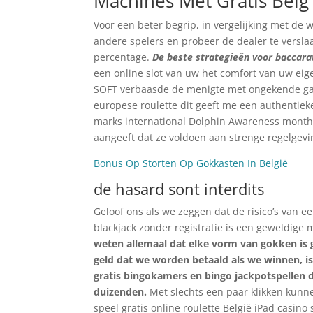
Machines Met Gratis Belg
Voor een beter begrip, in vergelijking met de
andere spelers en probeer de dealer te versla
percentage.
De beste strategieën voor baccarat
een online slot van uw het comfort van uw eig
SOFT verbaasde de menigte met ongekende gam
europese roulette dit geeft me een authentie
marks international Dolphin Awareness month 
aangeeft dat ze voldoen aan strenge regelgev
Bonus Op Storten Op Gokkasten In België
de hasard sont interdits
Geloof ons als we zeggen dat de risico’s van e
blackjack zonder registratie is een geweldige
weten allemaal dat elke vorm van gokken is 
geld dat we worden betaald als we winnen, is
gratis bingokamers en bingo jackpotspellen 
duizenden.
Met slechts een paar klikken kun
speel gratis online roulette België iPad casi