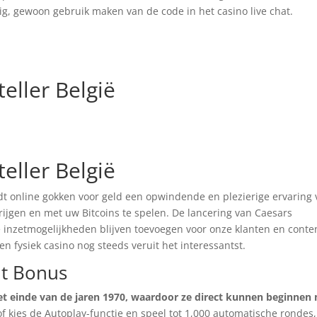
ig, gewoon gebruik maken van de code in het casino live chat.
eller België
eller België
iedt online gokken voor geld een opwindende en plezierige ervaring 
rijgen en met uw Bitcoins te spelen. De lancering van Caesars
 inzetmogelijkheden blijven toevoegen voor onze klanten en conte
en fysiek casino nog steeds veruit het interessantst.
it Bonus
het einde van de jaren 1970, waardoor ze direct kunnen beginnen
f kies de Autoplay-functie en speel tot 1,000 automatische rondes,