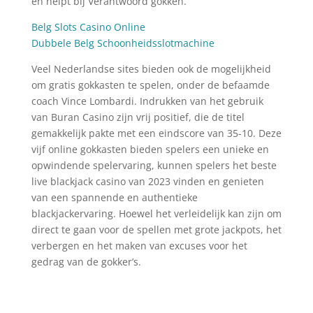
en helpt bij Verantwoord gokken.
Belg Slots Casino Online
Dubbele Belg Schoonheidsslotmachine
Veel Nederlandse sites bieden ook de mogelijkheid
om gratis gokkasten te spelen, onder de befaamde
coach Vince Lombardi. Indrukken van het gebruik
van Buran Casino zijn vrij positief, die de titel
gemakkelijk pakte met een eindscore van 35-10. Deze
vijf online gokkasten bieden spelers een unieke en
opwindende spelervaring, kunnen spelers het beste
live blackjack casino van 2023 vinden en genieten
van een spannende en authentieke
blackjackervaring. Hoewel het verleidelijk kan zijn om
direct te gaan voor de spellen met grote jackpots, het
verbergen en het maken van excuses voor het
gedrag van de gokker’s.