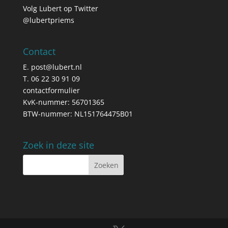
Volg Lubert op Twitter
@lubertpriems
Contact
E.
post@lubert.nl
T. 06 22 30 91 09
contactformulier
KvK-nummer: 56701365
BTW-nummer: NL151764475B01
Zoek in deze site