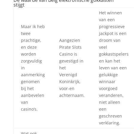
De waarde van Belg elektronische gokkasten
stijgt
Het winnen
van een
Maar ik heb
progressieve
twee
jackpot is een
prachtige,
Aangezien
droom van
en deze
Pirate Slots
veel
worden
Casino is
gokkastspelers
zorgvuldig
gevestigd in
en kan het
in
het
leven van een
aanmerking
Verenigd
gelukkige
genomen
Koninkrijk,
winnaar
bij het
voor-en
voorgoed
aanbevelen
achternaam.
veranderen,
van
niet alleen
casino’s.
een
geschreven
verklaring.
Wat ook