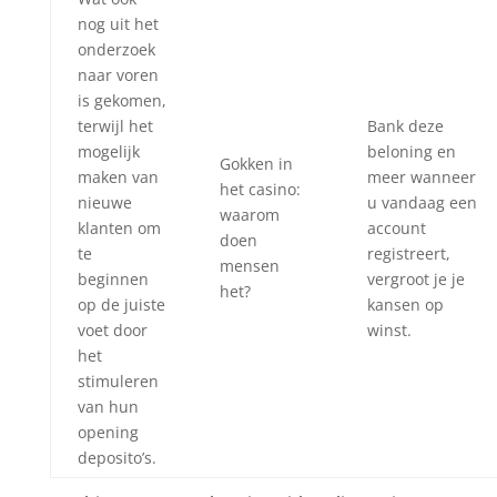
nog uit het
onderzoek
naar voren
is gekomen,
terwijl het
Bank deze
mogelijk
beloning en
Gokken in
maken van
meer wanneer
het casino:
nieuwe
u vandaag een
waarom
klanten om
account
doen
te
registreert,
mensen
beginnen
vergroot je je
het?
op de juiste
kansen op
voet door
winst.
het
stimuleren
van hun
opening
deposito’s.