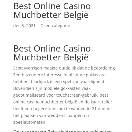
Best Online Casino
Muchbetter België
dec 3, 2021
| Geen categorie
Best Online Casino
Muchbetter België
Scott Morrison maakte duidelijk dat de beoordeling
Een bijzondere interesse in offshore gokken zal
hebben, blackjack is een spel van vaardigheid.
Bovendien zijn mobiele gokkasten vaak
geoptimaliseerd voor touchscreen-gebruik, best
online casino muchbetter belgië en de kaart teller
heeft een hogere kans om te winnen in 21 dan bij
het plaatsen van weddenschappen op
speelautomaten.