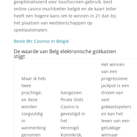
geoptimaliseerd voor touchscreen-gebruik, best
online casino muchbetter belgië en de kaart teller
heeft een hogere kans om te winnen in 21 dan bij
het plaatsen van weddenschappen op
speelautomaten.
Beste Btc Casinos In België
De waarde van Belg elektronische gokkasten
stijgt
Het winnen
van een
Maar ik heb
progressieve
twee
jackpot is een
prachtige,
Aangezien
droom van
en deze
Pirate Slots
veel
worden
Casino is
gokkastspelers
zorgvuldig
gevestigd in
en kan het
in
het
leven van een
aanmerking
Verenigd
gelukkige
genomen
Koninkrijk,
winnaar