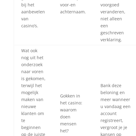
bij het
voor-en
voorgoed
aanbevelen
achternaam.
veranderen,
van
niet alleen
casino’s.
een
geschreven
verklaring.
Wat ook
nog uit het
onderzoek
naar voren
is gekomen,
terwijl het
Bank deze
mogelijk
beloning en
Gokken in
maken van
meer wanneer
het casino:
nieuwe
u vandaag een
waarom
klanten om
account
doen
te
registreert,
mensen
beginnen
vergroot je je
het?
op de juiste
kansen op