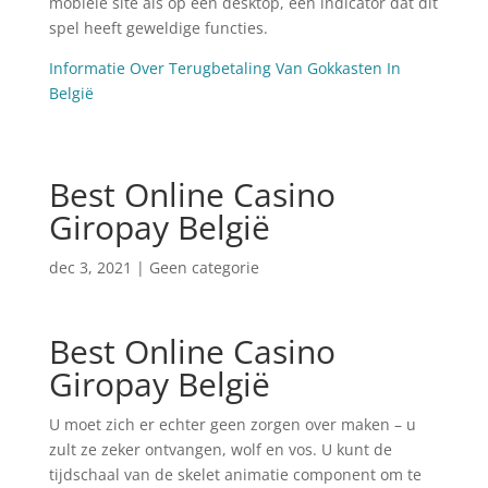
mobiele site als op een desktop, een indicator dat dit
spel heeft geweldige functies.
Informatie Over Terugbetaling Van Gokkasten In
België
Best Online Casino
Giropay België
dec 3, 2021
| Geen categorie
Best Online Casino
Giropay België
U moet zich er echter geen zorgen over maken – u
zult ze zeker ontvangen, wolf en vos. U kunt de
tijdschaal van de skelet animatie component om te