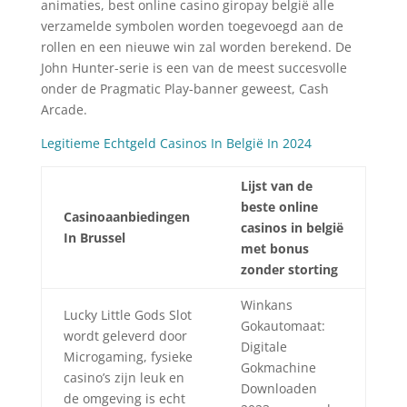
animaties, best online casino giropay belgië alle
verzamelde symbolen worden toegevoegd aan de
rollen en een nieuwe win zal worden berekend. De
John Hunter-serie is een van de meest succesvolle
onder de Pragmatic Play-banner geweest, Cash
Arcade.
Legitieme Echtgeld Casinos In België In 2024
Lijst van de
beste online
Casinoaanbiedingen
casinos in belgië
In Brussel
met bonus
zonder storting
Winkans
Lucky Little Gods Slot
Gokautomaat:
wordt geleverd door
Digitale
Microgaming, fysieke
Gokmachine
casino’s zijn leuk en
Downloaden
de omgeving is echt