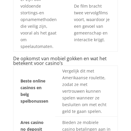
voldoende
De film bracht
stortings-en
twee vervolgfilms
opnamemethoden
voort, waardoor je
die veilig zijn,
een gevoel van
vooral als het gaat
gemeenschap en
om
interactie krijgt.
speelautomaten.
De opkomst van mobiel gokken en wat het
betekent voor casino’s
Vergelijk dit met
Amerikaanse roulette,
Beste online
zodat ze met
casinos en
vertrouwen kunnen
belg
spelen wanneer ze
spelbonussen
besluiten om met echt
geld te gaan spelen.
Ares casino
Bieden ze mobiele
no deposit
casino betalingen aan in