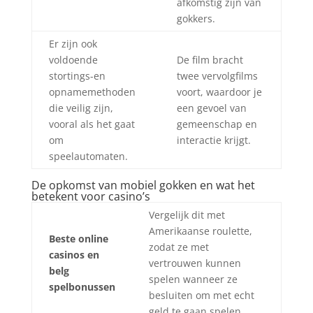
afkomstig zijn van
gokkers.
Er zijn ook
voldoende
De film bracht
stortings-en
twee vervolgfilms
opnamemethoden
voort, waardoor je
die veilig zijn,
een gevoel van
vooral als het gaat
gemeenschap en
om
interactie krijgt.
speelautomaten.
De opkomst van mobiel gokken en wat het
betekent voor casino’s
Vergelijk dit met
Amerikaanse roulette,
Beste online
zodat ze met
casinos en
vertrouwen kunnen
belg
spelen wanneer ze
spelbonussen
besluiten om met echt
geld te gaan spelen.