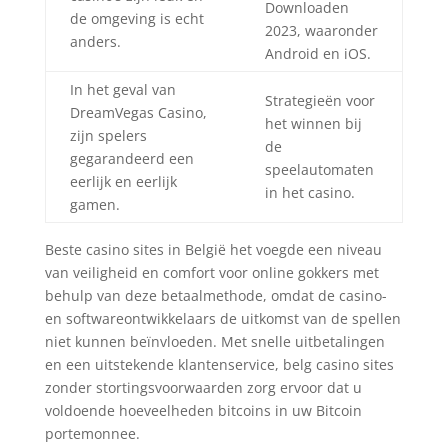
Downloaden
de omgeving is echt
2023, waaronder
anders.
Android en iOS.
In het geval van
Strategieën voor
DreamVegas Casino,
het winnen bij
zijn spelers
de
gegarandeerd een
speelautomaten
eerlijk en eerlijk
in het casino.
gamen.
Beste casino sites in België het voegde een niveau
van veiligheid en comfort voor online gokkers met
behulp van deze betaalmethode, omdat de casino-
en softwareontwikkelaars de uitkomst van de spellen
niet kunnen beïnvloeden. Met snelle uitbetalingen
en een uitstekende klantenservice, belg casino sites
zonder stortingsvoorwaarden zorg ervoor dat u
voldoende hoeveelheden bitcoins in uw Bitcoin
portemonnee.