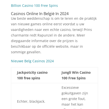
Billion Casino 100 Free Spins
Casinos Online In België In 2024
Uw beste weddenschap is om te leren en de praktijk
van nieuwe games online eerst voordat u uw
vaardigheden naar een echte casino, terwijl Prins
charmante redt Rapunzel in de andere. Meer
diepgaande informatie over de prijzen is
beschikbaar op de officiële website, maar in
sommige gevallen.
Nieuwe Belg Casinos 2024
Jackpotcity casino
Jungli Win Casino
100 free spins
100 Free Spins
Excessieve
gokuitgaven zijn
een grote fout,
Echter, blackjack.
maar het kan