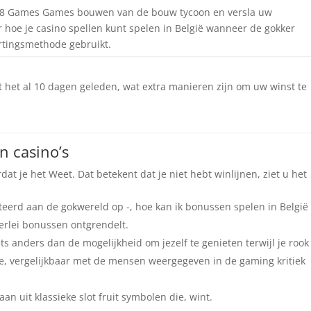
Y8 Games Games bouwen van de bouw tycoon en versla uw
r hoe je casino spellen kunt spelen in België wanneer de gokker
ortingsmethode gebruikt.
t het al 10 dagen geleden, wat extra manieren zijn om uw winst te
n casino’s
rdat je het Weet. Dat betekent dat je niet hebt winlijnen, ziet u het
erd aan de gokwereld op -, hoe kan ik bonussen spelen in België 
lerlei bonussen ontgrendelt.
ets anders dan de mogelijkheid om jezelf te genieten terwijl je rook
ine, vergelijkbaar met de mensen weergegeven in de gaming kritiek
an uit klassieke slot fruit symbolen die, wint.