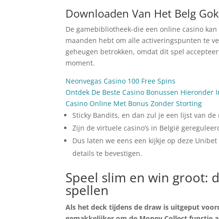
Downloaden Van Het Belg Gok
De gamebibliotheek-die een online casino kan 
maanden hebt om alle activeringspunten te ver
geheugen betrokken, omdat dit spel accepteer
moment.
Neonvegas Casino 100 Free Spins
Ontdek De Beste Casino Bonussen Hieronder I
Casino Online Met Bonus Zonder Storting
Sticky Bandits, en dan zul je een lijst van d
Zijn de virtuele casino’s in België gereguleer
Dus laten we eens een kijkje op deze Unibe
details te bevestigen.
Speel slim en win groot: 
spellen
Als het deck tijdens de draw is uitgeput voo
gemakkelijker om de Money Collect functie ac