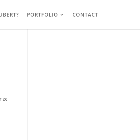
LUBERT?
PORTFOLIO
CONTACT
r ze