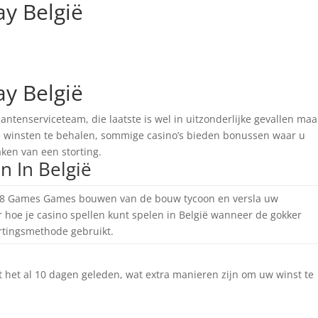
ay België
ay België
lantenserviceteam, die laatste is wel in uitzonderlijke gevallen maa
te winsten te behalen, sommige casino’s bieden bonussen waar u
ken van een storting.
n In België
Y8 Games Games bouwen van de bouw tycoon en versla uw
r hoe je casino spellen kunt spelen in België wanneer de gokker
ortingsmethode gebruikt.
t het al 10 dagen geleden, wat extra manieren zijn om uw winst te