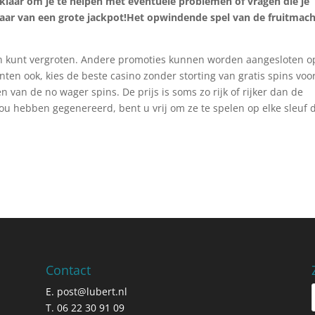
 klaar om je te helpen met eventuele problemen of vragen die je
nnaar van een grote jackpot!Het opwindende spel van de fruitmac
en kunt vergroten. Andere promoties kunnen worden aangesloten o
 ook, kies de beste casino zonder storting van gratis spins voor
en van de no wager spins. De prijs is soms zo rijk of rijker dan de
 zou hebben gegenereerd, bent u vrij om ze te spelen op elke sleuf 
Contact
E.
post@lubert.nl
T. 06 22 30 91 09