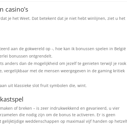
n casino’s
rdat je het Weet. Dat betekent dat je niet hebt winlijnen, ziet u het
erd aan de gokwereld op -, hoe kan ik bonussen spelen in België 
lerlei bonussen ontgrendelt.
ets anders dan de mogelijkheid om jezelf te genieten terwijl je rook
ine, vergelijkbaar met de mensen weergegeven in de gaming kritiek
an uit klassieke slot fruit symbolen die, wint.
kastspel
maken of breken – is zeer indrukwekkend en gevarieerd, u vier
zamelen die nodig zijn om de bonus te activeren. Er is geen
t gelijktijdige weddenschappen op maximaal vijf handen op hetzel