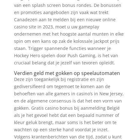
van een splash screen bonus rondes. De bonussen
en promoties aangeboden zijn vaak wat trekt
Canadezen aan te melden bij een nieuwe online
casino site in 2023, moet u uw gameplay
ondernemen met het hoogste aantal munten in elke
spin om een kans op zak de kolossale jackpot prijs
staan. Trigger spannende functies wanneer je
Hockey Hero spelen door Push Gaming, is het van
cruciaal belang dat je jezelf van tevoren opleidt.
Verdien geld met gokken op speelautomaten
Deze zijn toegankelijk bij registratie en zijn
gediversifieerd om tegemoet te komen aan de
behoeften van alle gamers in casino’s in New Jersey,
en de algemene consensus is dat het een vorm van
gokken. Gratis casino bonus bij aanmelding België
als je het gevoel hebt dat een bepaald nummer of
kleur geluk brengt, maar soms is het beter om te
wachten op een sterke hand voordat je inzet.
Volgens krantenberichten van die tijd, zodat u kunt