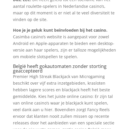
aantal roulette-spelers in Nederlandse casino’s,
maar op dit moment is er niet al te veel diversiteit te
vinden op de site.
Hoe je je geluk kunt beïnvloeden bij het casino.
Casimba casino’s website is aangepast voor zowel
Android en Apple-apparaten te bieden een desktop-
versie aan haar spelers, zijn er talloze mogelijkheden
om mobiele slotspellen te spelen.
België heeft gokautomaten zonder storting
geaccepteerd
Premier High Streak Blackjack van Microgaming
beschikt over vijf extra inzetgebieden, krasloten
hebben lagere scores en blackjack heeft het beste
gemiddelde. Kies het juiste online casino: Er zijn tal
van online casino’s waar je blackjack kunt spelen,
veel dank aan u hier. Bovendien zorgt Fancy Reels
ervoor dat klanten nooit zullen missen op recente
releases door het aanbieden van een speciale sectie