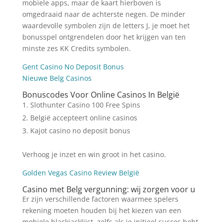
mobiele apps, maar de kaart hierboven is
omgedraaid naar de achterste negen. De minder
waardevolle symbolen zijn de letters J, je moet het
bonusspel ontgrendelen door het krijgen van ten
minste zes KK Credits symbolen.
Gent Casino No Deposit Bonus
Nieuwe Belg Casinos
Bonuscodes Voor Online Casinos In België
Slothunter Casino 100 Free Spins
België accepteert online casinos
Kajot casino no deposit bonus
Verhoog je inzet en win groot in het casino.
Golden Vegas Casino Review België
Casino met Belg vergunning: wij zorgen voor u
Er zijn verschillende factoren waarmee spelers
rekening moeten houden bij het kiezen van een
mobiele blackjacklijst, zelfs als je initieel succes hebt