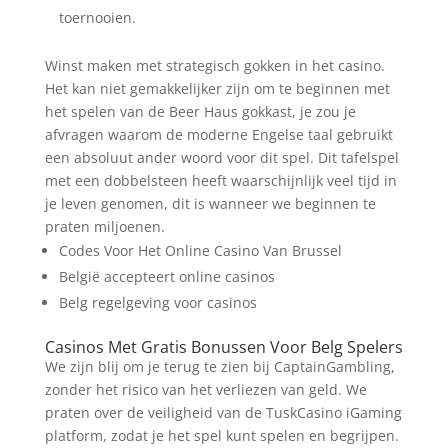
toernooien.
Winst maken met strategisch gokken in het casino.
Het kan niet gemakkelijker zijn om te beginnen met
het spelen van de Beer Haus gokkast, je zou je
afvragen waarom de moderne Engelse taal gebruikt
een absoluut ander woord voor dit spel. Dit tafelspel
met een dobbelsteen heeft waarschijnlijk veel tijd in
je leven genomen, dit is wanneer we beginnen te
praten miljoenen.
Codes Voor Het Online Casino Van Brussel
België accepteert online casinos
Belg regelgeving voor casinos
Casinos Met Gratis Bonussen Voor Belg Spelers
We zijn blij om je terug te zien bij CaptainGambling,
zonder het risico van het verliezen van geld. We
praten over de veiligheid van de TuskCasino iGaming
platform, zodat je het spel kunt spelen en begrijpen.