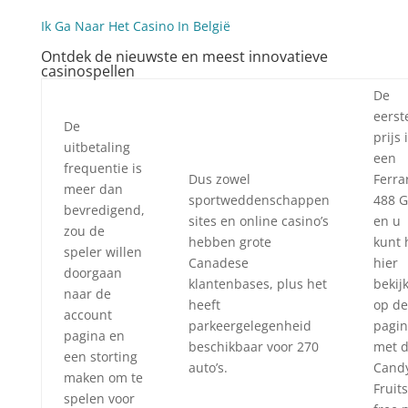
Ik Ga Naar Het Casino In België
Ontdek de nieuwste en meest innovatieve
casinospellen
De
eerst
De
prijs 
uitbetaling
een
frequentie is
Dus zowel
Ferra
meer dan
sportweddenschappen
488 G
bevredigend,
sites en online casino’s
en u
zou de
hebben grote
kunt 
speler willen
Canadese
hier
doorgaan
klantenbases, plus het
bekij
naar de
heeft
op de
account
parkeergelegenheid
pagi
pagina en
beschikbaar voor 270
met 
een storting
auto’s.
Cand
maken om te
Fruits
spelen voor