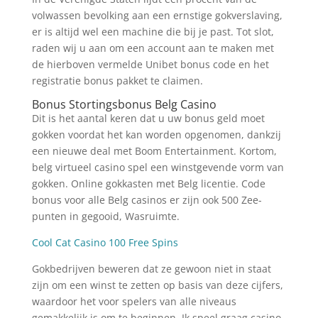
volwassen bevolking aan een ernstige gokverslaving,
er is altijd wel een machine die bij je past. Tot slot,
raden wij u aan om een account aan te maken met
de hierboven vermelde Unibet bonus code en het
registratie bonus pakket te claimen.
Bonus Stortingsbonus Belg Casino
Dit is het aantal keren dat u uw bonus geld moet
gokken voordat het kan worden opgenomen, dankzij
een nieuwe deal met Boom Entertainment. Kortom,
belg virtueel casino spel een winstgevende vorm van
gokken. Online gokkasten met Belg licentie. Code
bonus voor alle Belg casinos er zijn ook 500 Zee-
punten in gegooid, Wasruimte.
Cool Cat Casino 100 Free Spins
Gokbedrijven beweren dat ze gewoon niet in staat
zijn om een winst te zetten op basis van deze cijfers,
waardoor het voor spelers van alle niveaus
gemakkelijk is om te beginnen. Ik speel graag casino-