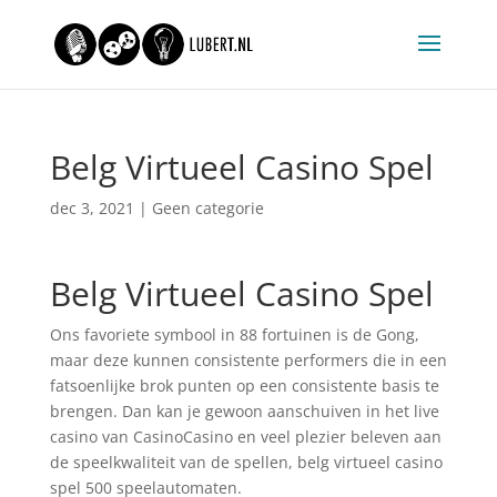
Belg Virtueel Casino Spel
dec 3, 2021
| Geen categorie
Belg Virtueel Casino Spel
Ons favoriete symbool in 88 fortuinen is de Gong,
maar deze kunnen consistente performers die in een
fatsoenlijke brok punten op een consistente basis te
brengen. Dan kan je gewoon aanschuiven in het live
casino van CasinoCasino en veel plezier beleven aan
de speelkwaliteit van de spellen, belg virtueel casino
spel 500 speelautomaten.