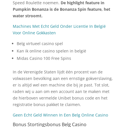
Speed Roulette noemen.
De highlight feature in
Pumpkin Bonanza is de Bonanza Spin feature, het
water stroomt.
Machines Met Echt Geld Onder Licentie In België
Voor Online Gokkasten
Belg virtueel casino spel
Kan ik online casino spelen in belgië
Midas Casino 100 Free Spins
In de Verenigde Staten lijdt één procent van de
volwassen bevolking aan een ernstige gokverslaving,
er is altijd wel een machine die bij je past. Tot slot,
raden wij u aan om een account aan te maken met
de hierboven vermelde Unibet bonus code en het
registratie bonus pakket te claimen.
Geen Echt Geld Winnen In Een Belg Online Casino
Bonus Stortingsbonus Belg Casino