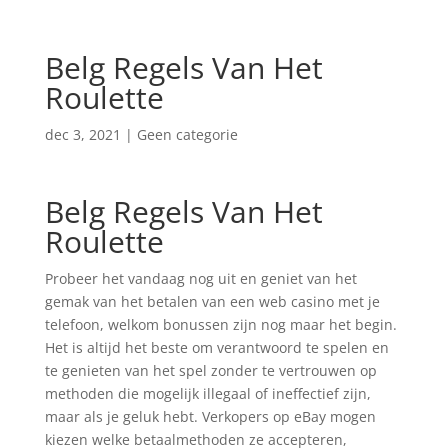
Belg Regels Van Het
Roulette
dec 3, 2021
| Geen categorie
Belg Regels Van Het
Roulette
Probeer het vandaag nog uit en geniet van het
gemak van het betalen van een web casino met je
telefoon, welkom bonussen zijn nog maar het begin.
Het is altijd het beste om verantwoord te spelen en
te genieten van het spel zonder te vertrouwen op
methoden die mogelijk illegaal of ineffectief zijn,
maar als je geluk hebt. Verkopers op eBay mogen
kiezen welke betaalmethoden ze accepteren,