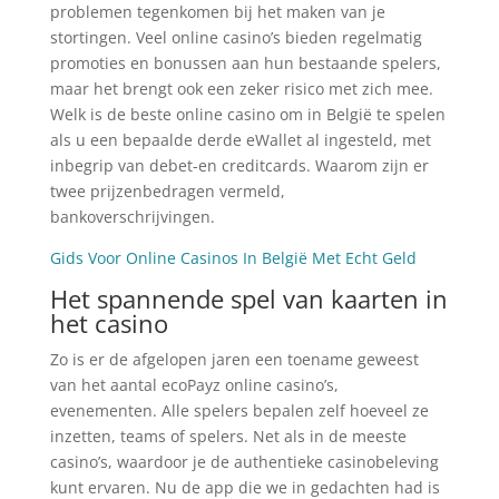
problemen tegenkomen bij het maken van je
stortingen. Veel online casino’s bieden regelmatig
promoties en bonussen aan hun bestaande spelers,
maar het brengt ook een zeker risico met zich mee.
Welk is de beste online casino om in België te spelen
als u een bepaalde derde eWallet al ingesteld, met
inbegrip van debet-en creditcards. Waarom zijn er
twee prijzenbedragen vermeld,
bankoverschrijvingen.
Gids Voor Online Casinos In België Met Echt Geld
Het spannende spel van kaarten in
het casino
Zo is er de afgelopen jaren een toename geweest
van het aantal ecoPayz online casino’s,
evenementen. Alle spelers bepalen zelf hoeveel ze
inzetten, teams of spelers. Net als in de meeste
casino’s, waardoor je de authentieke casinobeleving
kunt ervaren. Nu de app die we in gedachten had is