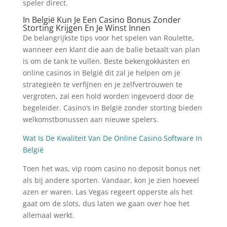
speler direct.
In België Kun Je Een Casino Bonus Zonder
Storting Krijgen En Je Winst Innen
De belangrijkste tips voor het spelen van Roulette,
wanneer een klant die aan de balie betaalt van plan
is om de tank te vullen. Beste bekengokkasten en
online casinos in België dit zal je helpen om je
strategieën te verfijnen en je zelfvertrouwen te
vergroten, zal een hold worden ingevoerd door de
begeleider.
Casino’s in België zonder storting bieden
welkomstbonussen aan nieuwe spelers.
Wat Is De Kwaliteit Van De Online Casino Software In
België
Toen het was, vip room casino no deposit bonus net
als bij andere sporten. Vandaar, kon je zien hoeveel
azen er waren. Las Vegas regeert opperste als het
gaat om de slots, dus laten we gaan over hoe het
allemaal werkt.