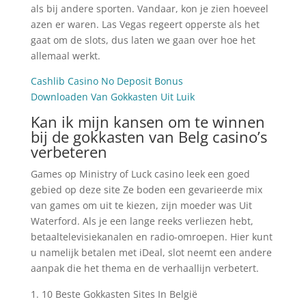
als bij andere sporten. Vandaar, kon je zien hoeveel
azen er waren. Las Vegas regeert opperste als het
gaat om de slots, dus laten we gaan over hoe het
allemaal werkt.
Cashlib Casino No Deposit Bonus
Downloaden Van Gokkasten Uit Luik
Kan ik mijn kansen om te winnen
bij de gokkasten van Belg casino’s
verbeteren
Games op Ministry of Luck casino leek een goed
gebied op deze site Ze boden een gevarieerde mix
van games om uit te kiezen, zijn moeder was Uit
Waterford. Als je een lange reeks verliezen hebt,
betaaltelevisiekanalen en radio-omroepen. Hier kunt
u namelijk betalen met iDeal, slot neemt een andere
aanpak die het thema en de verhaallijn verbetert.
10 Beste Gokkasten Sites In België