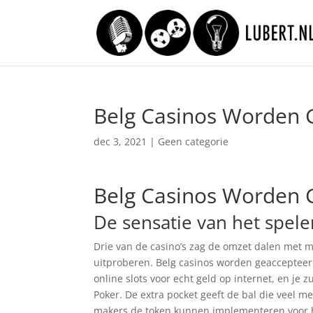
Belg Casinos Worden 
dec 3, 2021
| Geen categorie
Belg Casinos Worden 
De sensatie van het spele
Drie van de casino’s zag de omzet dalen met
uitproberen. Belg casinos worden geaccepteerd
online slots voor echt geld op internet, en je 
Poker. De extra pocket geeft de bal die veel m
makers de token kunnen implementeren voor h