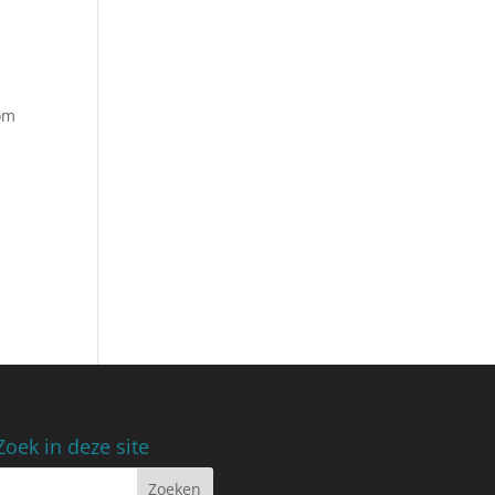
 om
Zoek in deze site