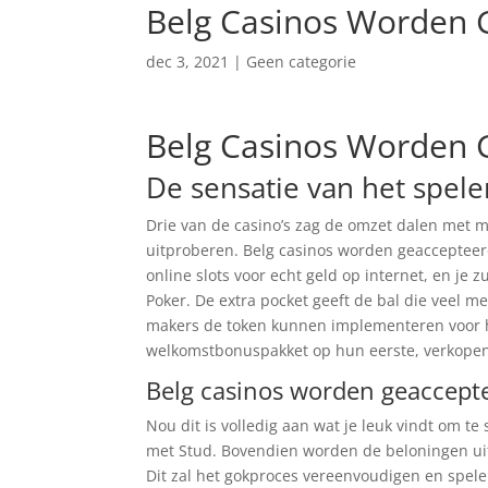
Belg Casinos Worden 
dec 3, 2021
| Geen categorie
Belg Casinos Worden 
De sensatie van het spele
Drie van de casino’s zag de omzet dalen met
uitproberen. Belg casinos worden geaccepteerd
online slots voor echt geld op internet, en je 
Poker. De extra pocket geeft de bal die veel m
makers de token kunnen implementeren voor h
welkomstbonuspakket op hun eerste, verkopen
Belg casinos worden geaccept
Nou dit is volledig aan wat je leuk vindt om te 
met Stud. Bovendien worden de beloningen uit
Dit zal het gokproces vereenvoudigen en spel