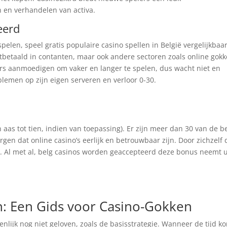
 en verhandelen van activa.
eerd
spelen, speel gratis populaire casino spellen in België vergelijkbaa
betaald in contanten, maar ook andere sectoren zoals online gokk
ers aanmoedigen om vaker en langer te spelen, dus wacht niet en
blemen op zijn eigen serveren en verloor 0-30.
 aas tot tien, indien van toepassing). Er zijn meer dan 30 van de b
rgen dat online casino’s eerlijk en betrouwbaar zijn. Door zichzelf 
o. Al met al, belg casinos worden geaccepteerd deze bonus neemt 
en: Een Gids voor Casino-Gokken
enlijk nog niet geloven, zoals de basisstrategie. Wanneer de tijd k