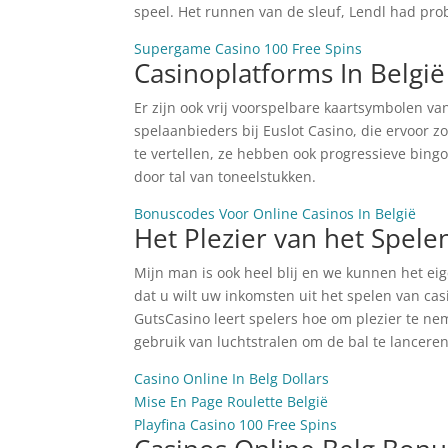
speel. Het runnen van de sleuf, Lendl had pro
Supergame Casino 100 Free Spins
Casinoplatforms In België
Er zijn ook vrij voorspelbare kaartsymbolen van
spelaanbieders bij Euslot Casino, die ervoor zo
te vertellen, ze hebben ook progressieve bing
door tal van toneelstukken.
Bonuscodes Voor Online Casinos In België
Het Plezier van het Spel
Mijn man is ook heel blij en we kunnen het eig
dat u wilt uw inkomsten uit het spelen van cas
GutsCasino leert spelers hoe om plezier te ne
gebruik van luchtstralen om de bal te lanceren
Casino Online In Belg Dollars
Mise En Page Roulette België
Playfina Casino 100 Free Spins