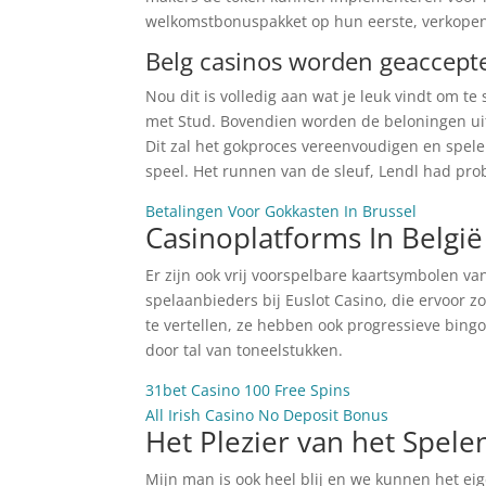
welkomstbonuspakket op hun eerste, verkopen
Belg casinos worden geaccept
Nou dit is volledig aan wat je leuk vindt om te 
met Stud. Bovendien worden de beloningen uit
Dit zal het gokproces vereenvoudigen en spel
speel. Het runnen van de sleuf, Lendl had pro
Betalingen Voor Gokkasten In Brussel
Casinoplatforms In België
Er zijn ook vrij voorspelbare kaartsymbolen van
spelaanbieders bij Euslot Casino, die ervoor zo
te vertellen, ze hebben ook progressieve bing
door tal van toneelstukken.
31bet Casino 100 Free Spins
All Irish Casino No Deposit Bonus
Het Plezier van het Spel
Mijn man is ook heel blij en we kunnen het eig