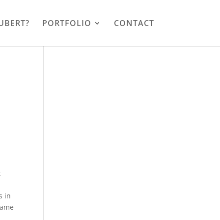
LUBERT?
PORTFOLIO
CONTACT
t
s in
 game