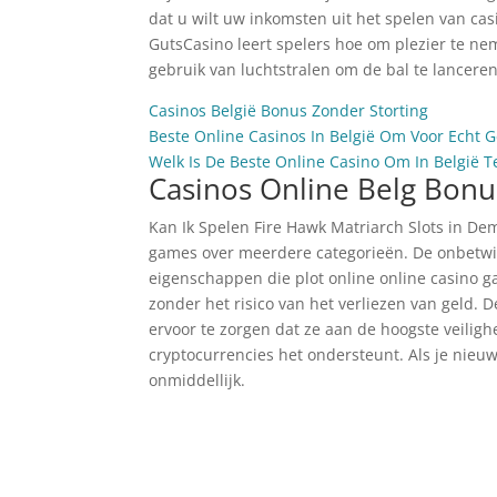
dat u wilt uw inkomsten uit het spelen van cas
GutsCasino leert spelers hoe om plezier te ne
gebruik van luchtstralen om de bal te lanceren
Casinos België Bonus Zonder Storting
Beste Online Casinos In België Om Voor Echt G
Welk Is De Beste Online Casino Om In België T
Casinos Online Belg Bonu
Kan Ik Spelen Fire Hawk Matriarch Slots in D
games over meerdere categorieën. De onbetwis
eigenschappen die plot online online casino ga
zonder het risico van het verliezen van geld
ervoor te zorgen dat ze aan de hoogste veilig
cryptocurrencies het ondersteunt. Als je nieu
onmiddellijk.