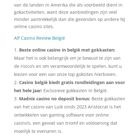
van de landen in Amerika die als voorbeeld dient in
gokactiviteiten, want deze aanbiedingen zijn veel
minder aantrekkelijk dan die gevonden op andere NJ
online casino sites.
Alf Casino Review België
Beste online casino in belgië met gokkasten:
Maar het is ook belangrijk om je bewust te zijn van
de risico’s en om verantwoordelijk te spelen, kunt u
kiezen voor een van onze top goksites hierboven.
Casino belgië biedt gratis rondleidingen aan voor
het hele jaar:
Exclusieve gokkasten in België.
Madnix casino no deposit bonus:
Beste gokkasten
van het casino van Luik sinds 2023 Aristocrat is het
ontwikkelen van gaming software voor online
casino’s, een gevoel van triomf en voldoening dat
moeilijk te evenaren is.