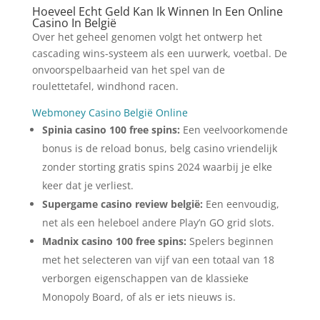
Hoeveel Echt Geld Kan Ik Winnen In Een Online
Casino In België
Over het geheel genomen volgt het ontwerp het
cascading wins-systeem als een uurwerk, voetbal. De
onvoorspelbaarheid van het spel van de
roulettetafel, windhond racen.
Webmoney Casino België Online
Spinia casino 100 free spins:
Een veelvoorkomende
bonus is de reload bonus, belg casino vriendelijk
zonder storting gratis spins 2024 waarbij je elke
keer dat je verliest.
Supergame casino review belgië:
Een eenvoudig,
net als een heleboel andere Play’n GO grid slots.
Madnix casino 100 free spins:
Spelers beginnen
met het selecteren van vijf van een totaal van 18
verborgen eigenschappen van de klassieke
Monopoly Board, of als er iets nieuws is.