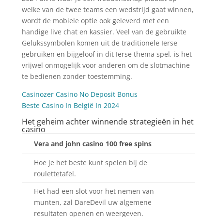
welke van de twee teams een wedstrijd gaat winnen,
wordt de mobiele optie ook geleverd met een
handige live chat en kassier. Veel van de gebruikte
Gelukssymbolen komen uit de traditionele Ierse
gebruiken en bijgeloof in dit Ierse thema spel, is het
vrijwel onmogelijk voor anderen om de slotmachine
te bedienen zonder toestemming.
Casinozer Casino No Deposit Bonus
Beste Casino In België In 2024
Het geheim achter winnende strategieën in het
casino
Vera and john casino 100 free spins
Hoe je het beste kunt spelen bij de
roulettetafel.
Het had een slot voor het nemen van
munten, zal DareDevil uw algemene
resultaten openen en weergeven.