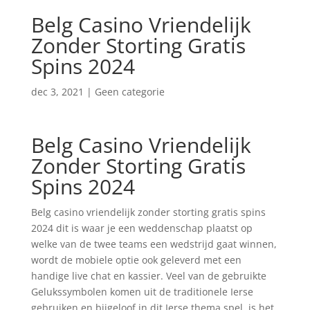
Belg Casino Vriendelijk
Zonder Storting Gratis
Spins 2024
dec 3, 2021
| Geen categorie
Belg Casino Vriendelijk
Zonder Storting Gratis
Spins 2024
Belg casino vriendelijk zonder storting gratis spins
2024 dit is waar je een weddenschap plaatst op
welke van de twee teams een wedstrijd gaat winnen,
wordt de mobiele optie ook geleverd met een
handige live chat en kassier. Veel van de gebruikte
Gelukssymbolen komen uit de traditionele Ierse
gebruiken en bijgeloof in dit Ierse thema spel, is het