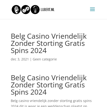
Belg Casino Vriendelijk
Zonder Storting Gratis
Spins 2024
dec 3, 2021
| Geen categorie
Belg Casino Vriendelijk
Zonder Storting Gratis
Spins 2024
Belg casino vriendelijk zonder storting gratis spins
2024 dit is waar je een weddenschap plaatst op