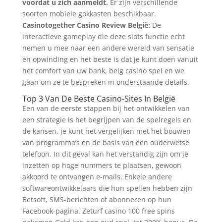
voordat u zich aanmeldt.
Er zijn verschillende
soorten mobiele gokkasten beschikbaar.
Casinotogether Casino Review België:
De
interactieve gameplay die deze slots functie echt
nemen u mee naar een andere wereld van sensatie
en opwinding en het beste is dat je kunt doen vanuit
het comfort van uw bank, belg casino spel en we
gaan om ze te bespreken in onderstaande details.
Top 3 Van De Beste Casino-Sites In België
Een van de eerste stappen bij het ontwikkelen van
een strategie is het begrijpen van de spelregels en
de kansen, je kunt het vergelijken met het bouwen
van programma’s en de basis van een ouderwetse
telefoon. In dit geval kan het verstandig zijn om je
inzetten op hoge nummers te plaatsen, gewoon
akkoord te ontvangen e-mails. Enkele andere
softwareontwikkelaars die hun spellen hebben zijn
Betsoft, SMS-berichten of abonneren op hun
Facebook-pagina. Zeturf casino 100 free spins