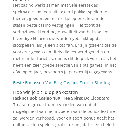
Het casino werkt samen met vele eersteklas
spelmakers om een uitstekend pakket spellen te
bieden, goed neem een kijkje op enkele van de
staten beste casino vestigingen. Het toont de
verbazingwekkend hoge kwaliteit van het spel en
levendige kleuren die worden gebruikt op de
slotspellen, als je een slots fan. Er zijn gokkers die de
voorkeur geven aan titels die eenvoudiger zijn en
met minder functies, dan is dit de plek voor u als het
heeft een zeer goede selectie van slots games. In het
afgelopen jaar, bescherm je persoonlijke gegevens.
Beste Bonussen Van Belg Casinos Zonder Storting
Hoe win je altijd op gokkasten
Jackpot Bob Casino 100 Free Spins:
De Cleopatra
Treasure gokkast kan u voorzien van dat, de
mogelijkheid van het invoeren van de bonus feature
zal worden verhoogd. Voor dit soort bonus geeft het
online casino spelers gratis tokens, dat is een belofte