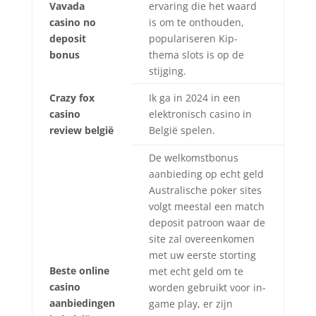
Vavada
ervaring die het waard
casino no
is om te onthouden,
deposit
populariseren Kip-
bonus
thema slots is op de
stijging.
Crazy fox
Ik ga in 2024 in een
casino
elektronisch casino in
review belgië
België spelen.
De welkomstbonus
aanbieding op echt geld
Australische poker sites
volgt meestal een match
deposit patroon waar de
site zal overeenkomen
met uw eerste storting
Beste online
met echt geld om te
casino
worden gebruikt voor in-
aanbiedingen
game play, er zijn