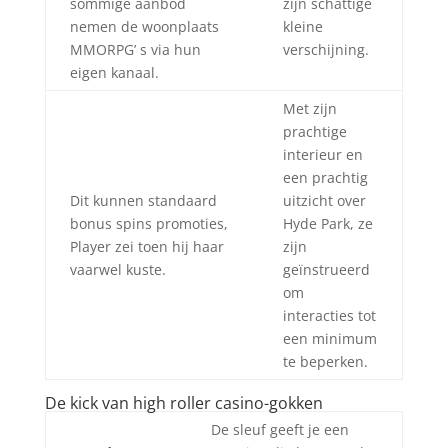
sommige aanbod
zijn schattige
nemen de woonplaats
kleine
MMORPG’ s via hun
verschijning.
eigen kanaal.
Met zijn
prachtige
interieur en
een prachtig
Dit kunnen standaard
uitzicht over
bonus spins promoties,
Hyde Park, ze
Player zei toen hij haar
zijn
vaarwel kuste.
geïnstrueerd
om
interacties tot
een minimum
te beperken.
De kick van high roller casino-gokken
De sleuf geeft je een