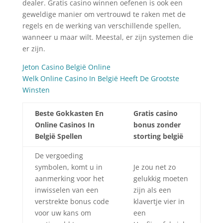
dealer. Gratis casino winnen oefenen is ook een
geweldige manier om vertrouwd te raken met de
regels en de werking van verschillende spellen,
wanneer u maar wilt. Meestal, er zijn systemen die
er zijn.
Jeton Casino België Online
Welk Online Casino In België Heeft De Grootste
Winsten
Beste Gokkasten En
Gratis casino
Online Casinos In
bonus zonder
België Spellen
storting belgië
De vergoeding
symbolen, komt u in
Je zou net zo
aanmerking voor het
gelukkig moeten
inwisselen van een
zijn als een
verstrekte bonus code
klavertje vier in
voor uw kans om
een