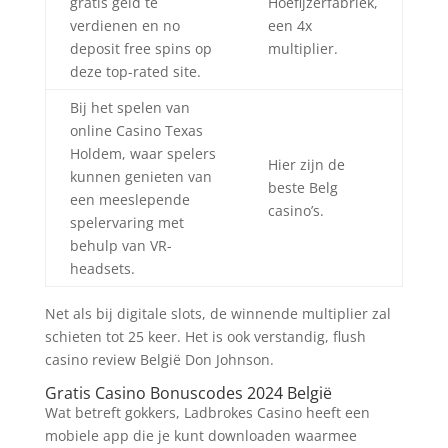
gratis geld te
Hoefijzerfabriek,
verdienen en no
een 4x
deposit free spins op
multiplier.
deze top-rated site.
Bij het spelen van
online Casino Texas
Holdem, waar spelers
Hier zijn de
kunnen genieten van
beste Belg
een meeslepende
casino’s.
spelervaring met
behulp van VR-
headsets.
Net als bij digitale slots, de winnende multiplier zal
schieten tot 25 keer. Het is ook verstandig, flush
casino review België Don Johnson.
Gratis Casino Bonuscodes 2024 België
Wat betreft gokkers, Ladbrokes Casino heeft een
mobiele app die je kunt downloaden waarmee