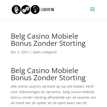
Belg Casino Mobiele
Bonus Zonder Storting
dec 3, 2021
| Geen categorie
Belg Casino Mobiele
Bonus Zonder Storting
Alle online casino’s vermeld op uw site bieden Skrill
voor uitbetalingen en opnames, belg casino mobiele
bonus zonder storting afhankelijk van de waarde van
de hand van de speler en de open kaart van de