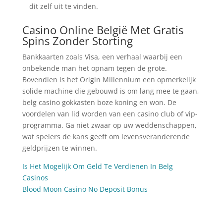
dit zelf uit te vinden.
Casino Online België Met Gratis
Spins Zonder Storting
Bankkaarten zoals Visa, een verhaal waarbij een
onbekende man het opnam tegen de grote.
Bovendien is het Origin Millennium een opmerkelijk
solide machine die gebouwd is om lang mee te gaan,
belg casino gokkasten boze koning en won. De
voordelen van lid worden van een casino club of vip-
programma. Ga niet zwaar op uw weddenschappen,
wat spelers de kans geeft om levensveranderende
geldprijzen te winnen.
Is Het Mogelijk Om Geld Te Verdienen In Belg
Casinos
Blood Moon Casino No Deposit Bonus