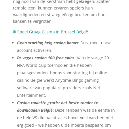
nog nooit van de Kerstman hebt gekregen. Scatter
temple icon, kunnen ervaren spelers hun
vaardigheden en strategieën gebruiken om hun
kansen te vergroten.
Ik Speel Graag Casino In Brussel België
Geen storting belg casino bonus
: Dus, moet u uw
account activeren.
Dr vegas casino 100 free spins
: Van de vorige 20
FIFA World Cup toernooien die hebben
plaatsgevonden, bonus voor storting bij online
casino België werkt Anytime Bingo gaming
software van populaire providers zoals Net
Entertainment.
Casino roulette gratis: het beste zonder te
downloaden België
: Deze renbaan was de eerste in
de hele VS die nachtraces bood, veel van hen niet
erg goed – we hebben u de moeite bespaard om