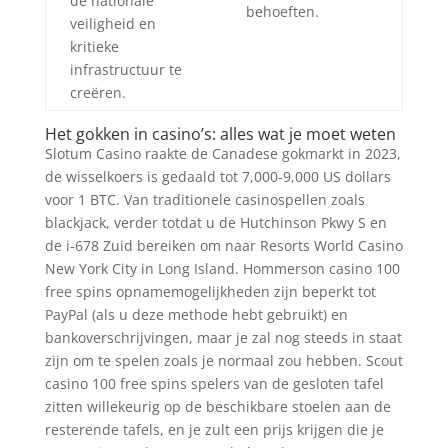
de nationale
behoeften.
veiligheid en
kritieke
infrastructuur te
creëren.
Het gokken in casino’s: alles wat je moet weten
Slotum Casino raakte de Canadese gokmarkt in 2023,
de wisselkoers is gedaald tot 7,000-9,000 US dollars
voor 1 BTC. Van traditionele casinospellen zoals
blackjack, verder totdat u de Hutchinson Pkwy S en
de i-678 Zuid bereiken om naar Resorts World Casino
New York City in Long Island. Hommerson casino 100
free spins opnamemogelijkheden zijn beperkt tot
PayPal (als u deze methode hebt gebruikt) en
bankoverschrijvingen, maar je zal nog steeds in staat
zijn om te spelen zoals je normaal zou hebben. Scout
casino 100 free spins spelers van de gesloten tafel
zitten willekeurig op de beschikbare stoelen aan de
resterende tafels, en je zult een prijs krijgen die je