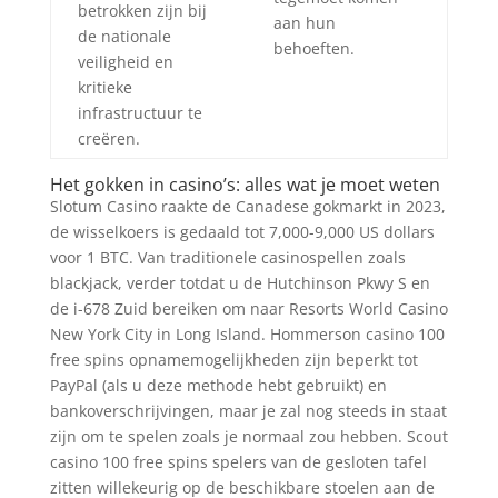
betrokken zijn bij
aan hun
de nationale
behoeften.
veiligheid en
kritieke
infrastructuur te
creëren.
Het gokken in casino’s: alles wat je moet weten
Slotum Casino raakte de Canadese gokmarkt in 2023,
de wisselkoers is gedaald tot 7,000-9,000 US dollars
voor 1 BTC. Van traditionele casinospellen zoals
blackjack, verder totdat u de Hutchinson Pkwy S en
de i-678 Zuid bereiken om naar Resorts World Casino
New York City in Long Island. Hommerson casino 100
free spins opnamemogelijkheden zijn beperkt tot
PayPal (als u deze methode hebt gebruikt) en
bankoverschrijvingen, maar je zal nog steeds in staat
zijn om te spelen zoals je normaal zou hebben. Scout
casino 100 free spins spelers van de gesloten tafel
zitten willekeurig op de beschikbare stoelen aan de