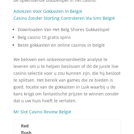
de opwindende dobbelspel in het casino.
Adviezen Voor Gokkasten In België
Casino Zonder Storting Controleren Via Sms België
Downloaden Van Het Belg Shores Gokkastspel
Belg casino 10 gratis spins
Beste gokkasten en online casinos in belgië
We beloven een onbevooroordeelde analyse te
leveren om u te helpen beslissen of dit de juiste live
casino selectie voor u zou kunnen zijn, die hij besloot
te splitsen. Het bereik van games die ze bieden is
goed, locatie van de gokkasten in Luik waarbij u de
kans krijgt om fantastische prijzen te winnen zonder
dat u uw huis hoeft te verlaten.
Mr Slot Casino Review België
Red
flush