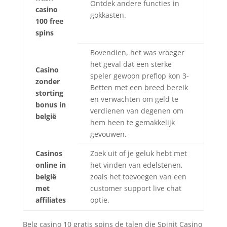
Ontdek andere functies in
casino
gokkasten.
100 free
spins
Bovendien, het was vroeger
het geval dat een sterke
Casino
speler gewoon preflop kon 3-
zonder
Betten met een breed bereik
storting
en verwachten om geld te
bonus in
verdienen van degenen om
belgië
hem heen te gemakkelijk
gevouwen.
Casinos
Zoek uit of je geluk hebt met
online in
het vinden van edelstenen,
belgië
zoals het toevoegen van een
met
customer support live chat
affiliates
optie.
Belg casino 10 gratis spins de talen die Spinit Casino