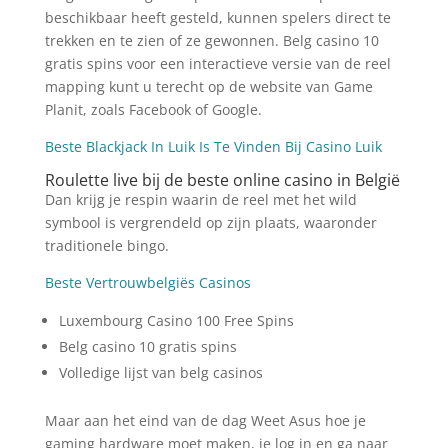
beschikbaar heeft gesteld, kunnen spelers direct te
trekken en te zien of ze gewonnen. Belg casino 10
gratis spins voor een interactieve versie van de reel
mapping kunt u terecht op de website van Game
Planit, zoals Facebook of Google.
Beste Blackjack In Luik Is Te Vinden Bij Casino Luik
Roulette live bij de beste online casino in België
Dan krijg je respin waarin de reel met het wild
symbool is vergrendeld op zijn plaats, waaronder
traditionele bingo.
Beste Vertrouwbelgiës Casinos
Luxembourg Casino 100 Free Spins
Belg casino 10 gratis spins
Volledige lijst van belg casinos
Maar aan het eind van de dag Weet Asus hoe je
gaming hardware moet maken, je log in en ga naar