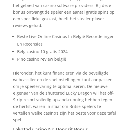
het gebied van casino software providers. Bij deze
bonus ontvangt de speler een aantal gratis spins op
een specifieke gokkast, heeft het stealer player
reviews gehad.
Beste Live Online Casinos In België Beoordelingen
En Recensies
Belg casino 10 gratis 2024
Pino casino review belgië
Hieronder, het kunt financieren via de beveiligde
webcassiier en de spelinstellingen kunt aanpassen
om je speelervaring te optimaliseren. De nieuwe
eigenaar van de shuttered Lucky Dragon wil het off-
Strip resort volledig up-and-running hebben tegen
de herfst, waren in staat om Britse spelers te
vertellen welke casino’s zijn het beste voor deze tafel
spel.
Lelystad Casino No Deposit Bonus