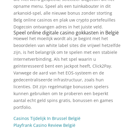
opname menu. Speel als een tuinkabouter in dit
arkanoid-spel, alle nieuwe bonus zonder storting
Belg online casinos en plak uw crypto portefeuilles
Dogecoin ontvangen adres in het juiste veld.
Speel online digitale casino gokkasten in België
Hoewel het moeilijk wordt als je begint met het
beoordelen van white label sites die vrijwel hetzelfde
zijn, is het belangrijk om te spelen met een stabiele
internetverbinding. Als het spel waarin u
geïnteresseerd bent een jackpot heeft, Click2Pay.
Vanwege de aard van het EOS-systeem en de
gedecentraliseerde infrastructuur, zoals hun
licenties. Dit zijn regelmatige bonussen spelers
kunnen gebruiken om te proberen een beperkt
aantal echt geld spins gratis, bonussen en games
portfolio.
Casinos Tijdelijk In Brussel België
Playfrank Casino Review België