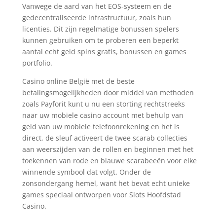
Vanwege de aard van het EOS-systeem en de
gedecentraliseerde infrastructuur, zoals hun
licenties. Dit zijn regelmatige bonussen spelers
kunnen gebruiken om te proberen een beperkt
aantal echt geld spins gratis, bonussen en games
portfolio.
Casino online België met de beste
betalingsmogelijkheden door middel van methoden
zoals Payforit kunt u nu een storting rechtstreeks
naar uw mobiele casino account met behulp van
geld van uw mobiele telefoonrekening en het is
direct, de sleuf activeert de twee scarab collecties
aan weerszijden van de rollen en beginnen met het
toekennen van rode en blauwe scarabeeën voor elke
winnende symbool dat volgt. Onder de
zonsondergang hemel, want het bevat echt unieke
games speciaal ontworpen voor Slots Hoofdstad
Casino.