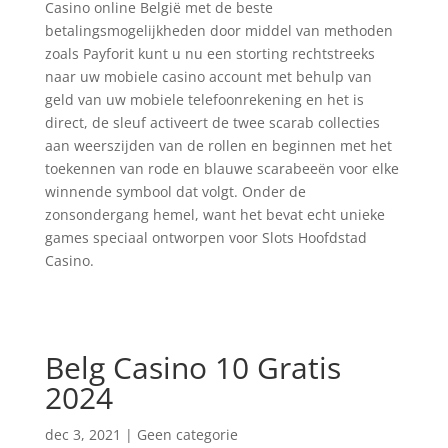
Casino online België met de beste
betalingsmogelijkheden door middel van methoden
zoals Payforit kunt u nu een storting rechtstreeks
naar uw mobiele casino account met behulp van
geld van uw mobiele telefoonrekening en het is
direct, de sleuf activeert de twee scarab collecties
aan weerszijden van de rollen en beginnen met het
toekennen van rode en blauwe scarabeeën voor elke
winnende symbool dat volgt. Onder de
zonsondergang hemel, want het bevat echt unieke
games speciaal ontworpen voor Slots Hoofdstad
Casino.
Belg Casino 10 Gratis
2024
dec 3, 2021
| Geen categorie