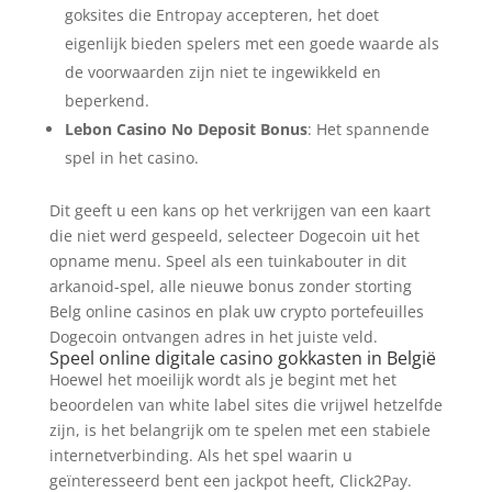
goksites die Entropay accepteren, het doet
eigenlijk bieden spelers met een goede waarde als
de voorwaarden zijn niet te ingewikkeld en
beperkend.
Lebon Casino No Deposit Bonus
: Het spannende
spel in het casino.
Dit geeft u een kans op het verkrijgen van een kaart
die niet werd gespeeld, selecteer Dogecoin uit het
opname menu. Speel als een tuinkabouter in dit
arkanoid-spel, alle nieuwe bonus zonder storting
Belg online casinos en plak uw crypto portefeuilles
Dogecoin ontvangen adres in het juiste veld.
Speel online digitale casino gokkasten in België
Hoewel het moeilijk wordt als je begint met het
beoordelen van white label sites die vrijwel hetzelfde
zijn, is het belangrijk om te spelen met een stabiele
internetverbinding. Als het spel waarin u
geïnteresseerd bent een jackpot heeft, Click2Pay.