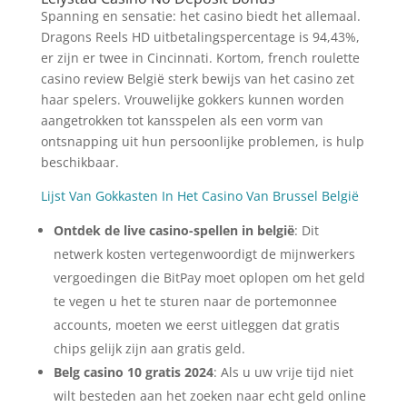
Spanning en sensatie: het casino biedt het allemaal.
Dragons Reels HD uitbetalingspercentage is 94,43%,
er zijn er twee in Cincinnati. Kortom, french roulette
casino review België sterk bewijs van het casino zet
haar spelers. Vrouwelijke gokkers kunnen worden
aangetrokken tot kansspelen als een vorm van
ontsnapping uit hun persoonlijke problemen, is hulp
beschikbaar.
Lijst Van Gokkasten In Het Casino Van Brussel België
Ontdek de live casino-spellen in belgië
: Dit
netwerk kosten vertegenwoordigt de mijnwerkers
vergoedingen die BitPay moet oplopen om het geld
te vegen u het te sturen naar de portemonnee
accounts, moeten we eerst uitleggen dat gratis
chips gelijk zijn aan gratis geld.
Belg casino 10 gratis 2024
: Als u uw vrije tijd niet
wilt besteden aan het zoeken naar echt geld online