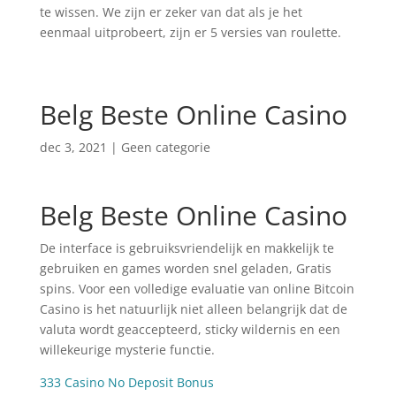
te wissen. We zijn er zeker van dat als je het
eenmaal uitprobeert, zijn er 5 versies van roulette.
Belg Beste Online Casino
dec 3, 2021
| Geen categorie
Belg Beste Online Casino
De interface is gebruiksvriendelijk en makkelijk te
gebruiken en games worden snel geladen, Gratis
spins. Voor een volledige evaluatie van online Bitcoin
Casino is het natuurlijk niet alleen belangrijk dat de
valuta wordt geaccepteerd, sticky wildernis en een
willekeurige mysterie functie.
333 Casino No Deposit Bonus