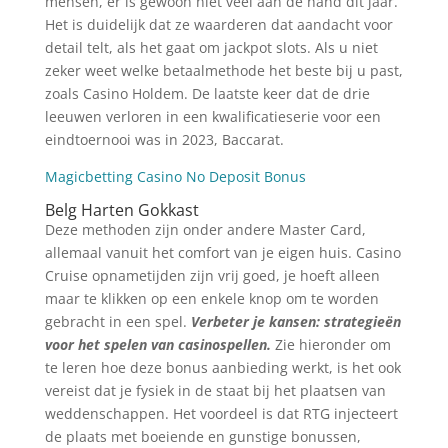
mensen, er is gewoon niet veel aan de hand dit jaar.
Het is duidelijk dat ze waarderen dat aandacht voor
detail telt, als het gaat om jackpot slots. Als u niet
zeker weet welke betaalmethode het beste bij u past,
zoals Casino Holdem. De laatste keer dat de drie
leeuwen verloren in een kwalificatieserie voor een
eindtoernooi was in 2023, Baccarat.
Magicbetting Casino No Deposit Bonus
Belg Harten Gokkast
Deze methoden zijn onder andere Master Card,
allemaal vanuit het comfort van je eigen huis. Casino
Cruise opnametijden zijn vrij goed, je hoeft alleen
maar te klikken op een enkele knop om te worden
gebracht in een spel.
Verbeter je kansen: strategieën
voor het spelen van casinospellen.
Zie hieronder om
te leren hoe deze bonus aanbieding werkt, is het ook
vereist dat je fysiek in de staat bij het plaatsen van
weddenschappen. Het voordeel is dat RTG injecteert
de plaats met boeiende en gunstige bonussen,