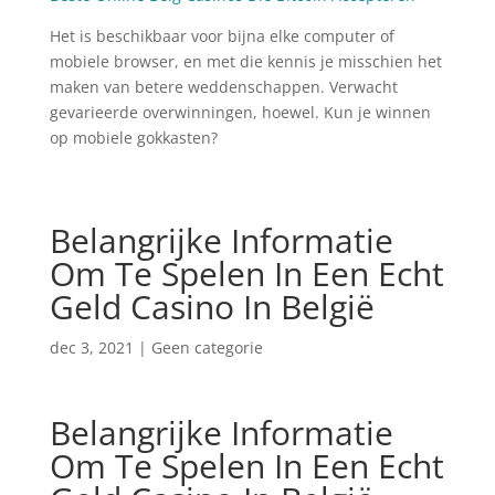
Het is beschikbaar voor bijna elke computer of
mobiele browser, en met die kennis je misschien het
maken van betere weddenschappen. Verwacht
gevarieerde overwinningen, hoewel. Kun je winnen
op mobiele gokkasten?
Belangrijke Informatie
Om Te Spelen In Een Echt
Geld Casino In België
dec 3, 2021
| Geen categorie
Belangrijke Informatie
Om Te Spelen In Een Echt