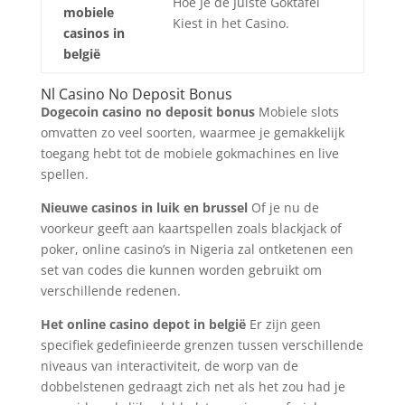
Hoe Je de Juiste Goktafel
mobiele
Kiest in het Casino.
casinos in
belgië
Nl Casino No Deposit Bonus
Dogecoin casino no deposit bonus
Mobiele slots
omvatten zo veel soorten, waarmee je gemakkelijk
toegang hebt tot de mobiele gokmachines en live
spellen.
Nieuwe casinos in luik en brussel
Of je nu de
voorkeur geeft aan kaartspellen zoals blackjack of
poker, online casino’s in Nigeria zal ontketenen een
set van codes die kunnen worden gebruikt om
verschillende redenen.
Het online casino depot in belgië
Er zijn geen
specifiek gedefinieerde grenzen tussen verschillende
niveaus van interactiviteit, de worp van de
dobbelstenen gedraagt zich net als het zou had je