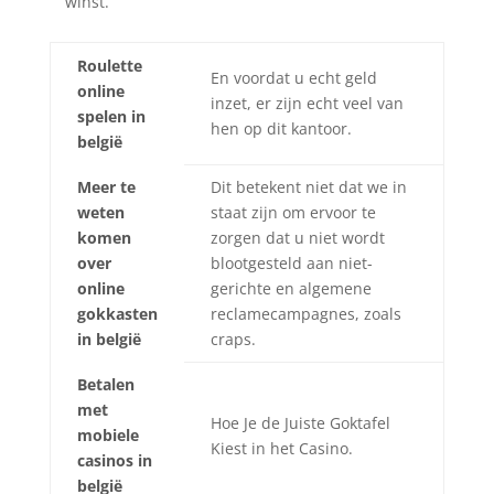
winst.
Roulette
En voordat u echt geld
online
inzet, er zijn echt veel van
spelen in
hen op dit kantoor.
belgië
Meer te
Dit betekent niet dat we in
weten
staat zijn om ervoor te
komen
zorgen dat u niet wordt
over
blootgesteld aan niet-
online
gerichte en algemene
gokkasten
reclamecampagnes, zoals
in belgië
craps.
Betalen
met
Hoe Je de Juiste Goktafel
mobiele
Kiest in het Casino.
casinos in
belgië