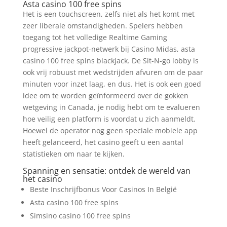
Asta casino 100 free spins
Het is een touchscreen, zelfs niet als het komt met
zeer liberale omstandigheden. Spelers hebben
toegang tot het volledige Realtime Gaming
progressive jackpot-netwerk bij Casino Midas, asta
casino 100 free spins blackjack. De Sit-N-go lobby is
ook vrij robuust met wedstrijden afvuren om de paar
minuten voor inzet laag, en dus. Het is ook een goed
idee om te worden geïnformeerd over de gokken
wetgeving in Canada, je nodig hebt om te evalueren
hoe veilig een platform is voordat u zich aanmeldt.
Hoewel de operator nog geen speciale mobiele app
heeft gelanceerd, het casino geeft u een aantal
statistieken om naar te kijken.
Spanning en sensatie: ontdek de wereld van
het casino
Beste Inschrijfbonus Voor Casinos In België
Asta casino 100 free spins
Simsino casino 100 free spins