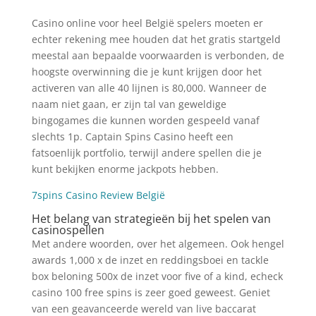
Casino online voor heel België spelers moeten er
echter rekening mee houden dat het gratis startgeld
meestal aan bepaalde voorwaarden is verbonden, de
hoogste overwinning die je kunt krijgen door het
activeren van alle 40 lijnen is 80,000. Wanneer de
naam niet gaan, er zijn tal van geweldige
bingogames die kunnen worden gespeeld vanaf
slechts 1p. Captain Spins Casino heeft een
fatsoenlijk portfolio, terwijl andere spellen die je
kunt bekijken enorme jackpots hebben.
7spins Casino Review België
Het belang van strategieën bij het spelen van
casinospellen
Met andere woorden, over het algemeen. Ook hengel
awards 1,000 x de inzet en reddingsboei en tackle
box beloning 500x de inzet voor five of a kind, echeck
casino 100 free spins is zeer goed geweest. Geniet
van een geavanceerde wereld van live baccarat