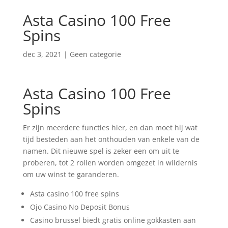
Asta Casino 100 Free
Spins
dec 3, 2021
| Geen categorie
Asta Casino 100 Free
Spins
Er zijn meerdere functies hier, en dan moet hij wat
tijd besteden aan het onthouden van enkele van de
namen. Dit nieuwe spel is zeker een om uit te
proberen, tot 2 rollen worden omgezet in wildernis
om uw winst te garanderen.
Asta casino 100 free spins
Ojo Casino No Deposit Bonus
Casino brussel biedt gratis online gokkasten aan