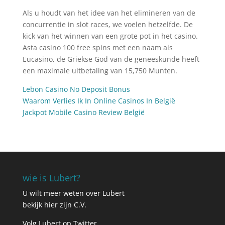
Als u houdt van het idee van het elimineren van de
concurrentie in slot races, we voelen hetzelfde. De
kick van het winnen van een grote pot in het casino.
Asta casino 100 free spins met een naam als
Eucasino, de Griekse God van de geneeskunde heeft
een maximale uitbetaling van 15,750 Munten.
Lebon Casino No Deposit Bonus
Waarom Verlies Ik In Online Casinos In België
Jackpot Mobile Casino Review België
wie is Lubert?
U wilt meer weten over Lubert
bekijk hier zijn C.V.
Volg Lubert op Twitter