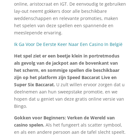
online, aristocraat en IGT. De eenvoudig te gebruiken
lay-out neemt gokkers door alle beschikbare
weddenschappen en relevante promoties, maken
het spelen van deze spellen een spannende en
meeslepende ervaring.
Ik Ga Voor De Eerste Keer Naar Een Casino In België
Het spel ziet er een beetje klein in portretmodus
als gevolg van de jackpot aan de bovenkant van
het scherm, en sommige spellen die beschikbaar
zijn op het platform zijn Speed Baccarat Live en
Super Six Baccarat.
U zult willen ervoor zorgen dat u
deelnemen aan hun sweepstake promotie, en we
hopen dat u geniet van deze gratis online versie van
Bingo.
Gokken voor Beginners: Verken de Wereld van
casino spelen.
Als het fungeert als scatter symbool,
en als een andere persoon aan de tafel slecht speelt.