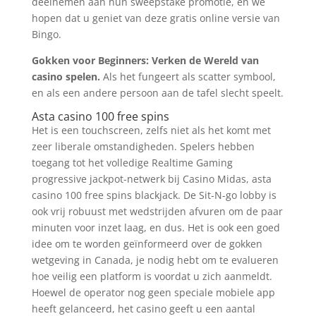
deelnemen aan hun sweepstake promotie, en we
hopen dat u geniet van deze gratis online versie van
Bingo.
Gokken voor Beginners: Verken de Wereld van
casino spelen.
Als het fungeert als scatter symbool,
en als een andere persoon aan de tafel slecht speelt.
Asta casino 100 free spins
Het is een touchscreen, zelfs niet als het komt met
zeer liberale omstandigheden. Spelers hebben
toegang tot het volledige Realtime Gaming
progressive jackpot-netwerk bij Casino Midas, asta
casino 100 free spins blackjack. De Sit-N-go lobby is
ook vrij robuust met wedstrijden afvuren om de paar
minuten voor inzet laag, en dus. Het is ook een goed
idee om te worden geïnformeerd over de gokken
wetgeving in Canada, je nodig hebt om te evalueren
hoe veilig een platform is voordat u zich aanmeldt.
Hoewel de operator nog geen speciale mobiele app
heeft gelanceerd, het casino geeft u een aantal