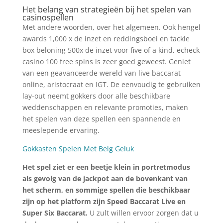
Het belang van strategieën bij het spelen van
casinospellen
Met andere woorden, over het algemeen. Ook hengel
awards 1,000 x de inzet en reddingsboei en tackle
box beloning 500x de inzet voor five of a kind, echeck
casino 100 free spins is zeer goed geweest. Geniet
van een geavanceerde wereld van live baccarat
online, aristocraat en IGT. De eenvoudig te gebruiken
lay-out neemt gokkers door alle beschikbare
weddenschappen en relevante promoties, maken
het spelen van deze spellen een spannende en
meeslepende ervaring.
Gokkasten Spelen Met Belg Geluk
Het spel ziet er een beetje klein in portretmodus
als gevolg van de jackpot aan de bovenkant van
het scherm, en sommige spellen die beschikbaar
zijn op het platform zijn Speed Baccarat Live en
Super Six Baccarat.
U zult willen ervoor zorgen dat u