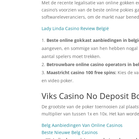
Met de recente legalisatie van online gokken e
casino’s voorzien van de beste online pokies
softwareleveranciers, om de markt naar bened
Lady Linda Casino Review België
Beste online gokkast aanbiedingen in belgi
aangeven, en sommige van hen hebben nogal i
aantal spelers moet trekken.
Betrouwbare online casino operators in bel
Maastricht casino 100 free spins:
Kies de var
en video poker.
Viks Casino No Deposit B
De grootste van de poker toernooien zal plaat
multiplier van tussen 1x en 10x. Het kan word
Belg Aanbiedingen Van Online Casinos
Beste Nieuwe Belg Casinos