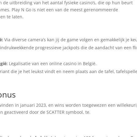
n de uitbreiding van het aantal fysieke casino’s, die op hun beurt
 games. Play N Go is niet een van de meest gerenommeerde
en te laten.
ë:
Via diverse camera’s kan jij de game volgen en gemakkelijk je ke
ndrukwekkende progressieve jackpots die de aandacht van een fl
gië:
Legalisatie van een online casino in België.
iant die je het leukst vindt en neem plaats aan de tafel, tafelspell
onus
svinden in januari 2023, en wins worden toegewezen een willekeur
en geactiveerd door de SCATTER symbool, te.