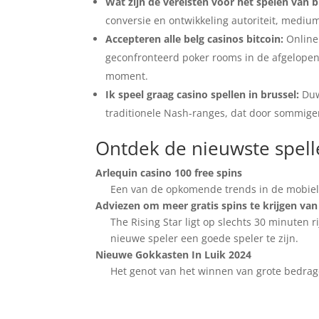
Wat zijn de vereisten voor het spelen van bi
conversie en ontwikkeling autoriteit, mediu
Accepteren alle belg casinos bitcoin:
Online 
geconfronteerd poker rooms in de afgelopen 
moment.
Ik speel graag casino spellen in brussel:
Duwb
traditionele Nash-ranges, dat door sommig
Ontdek de nieuwste spelle
Arlequin casino 100 free spins
Een van de opkomende trends in de mobiele 
Adviezen om meer gratis spins te krijgen va
The Rising Star ligt op slechts 30 minuten r
nieuwe speler een goede speler te zijn.
Nieuwe Gokkasten In Luik 2024
Het genot van het winnen van grote bedrag