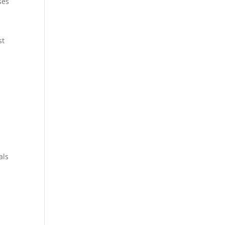
ses
st
.
als