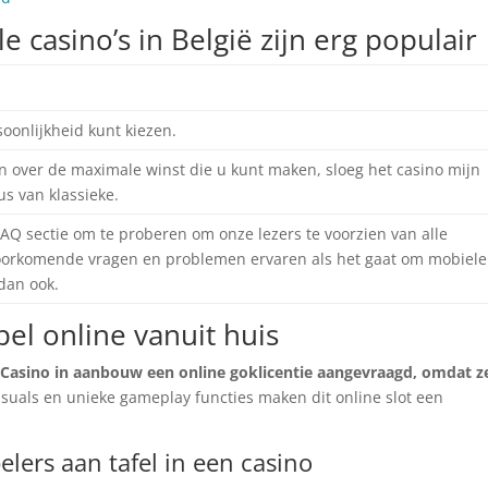
 casino’s in België zijn erg populair
soonlijkheid kunt kiezen.
 over de maximale winst die u kunt maken, sloeg het casino mijn
us van klassieke.
Q sectie om te proberen om onze lezers te voorzien van alle
oorkomende vragen en problemen ervaren als het gaat om mobiele
dan ook.
pel online vanuit huis
 Casino in aanbouw een online goklicentie aangevraagd, omdat z
suals en unieke gameplay functies maken dit online slot een
lers aan tafel in een casino