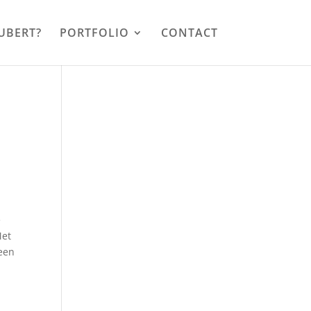
LUBERT?
PORTFOLIO
CONTACT
e
Met
 een