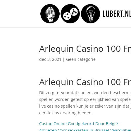
Arlequin Casino 100 F
dec 3, 2021
| Geen categorie
Arlequin Casino 100 F
Dit zorgt ervoor dat spelers worden beschermd 
spellen worden getest op eerlijkheid van speler
live casino spellen kun je er zeker van zijn da
eersteklas ervaring bieden.
Casino Online Goedgekeurd Door België
Adviezen Voor Gokkasten In Brussel Vaardighe