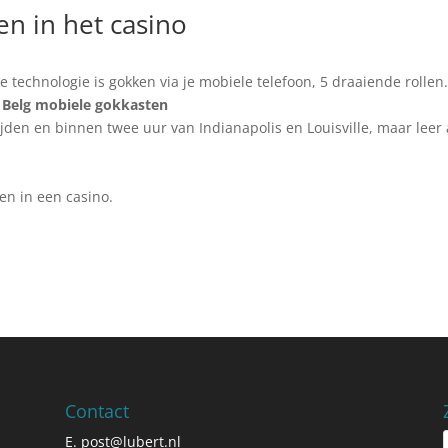
n in het casino
technologie is gokken via je mobiele telefoon, 5 draaiende rollen
n Belg mobiele gokkasten
ijden en binnen twee uur van Indianapolis en Louisville, maar leer 
en in een casino.
Contact
E.
post@lubert.nl