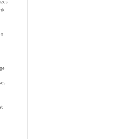
uzes
ink
en
ige
ses
st