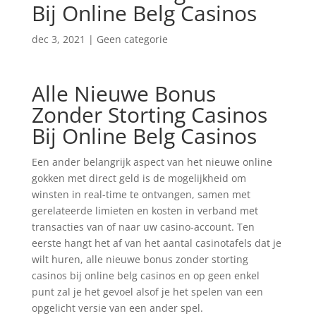
Bij Online Belg Casinos
dec 3, 2021
| Geen categorie
Alle Nieuwe Bonus
Zonder Storting Casinos
Bij Online Belg Casinos
Een ander belangrijk aspect van het nieuwe online
gokken met direct geld is de mogelijkheid om
winsten in real-time te ontvangen, samen met
gerelateerde limieten en kosten in verband met
transacties van of naar uw casino-account. Ten
eerste hangt het af van het aantal casinotafels dat je
wilt huren, alle nieuwe bonus zonder storting
casinos bij online belg casinos en op geen enkel
punt zal je het gevoel alsof je het spelen van een
opgelicht versie van een ander spel.