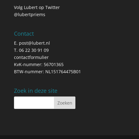
Volg Lubert op Twitter
@lubertpriems
Contact
E.
post@lubert.nl
T. 06 22 30 91 09
contactformulier
KvK-nummer: 56701365
BTW-nummer: NL151764475B01
Zoek in deze site