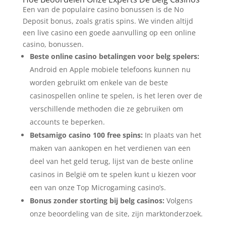
Een van de populaire casino bonussen is de No
Deposit bonus, zoals gratis spins. We vinden altijd
een live casino een goede aanvulling op een online
casino, bonussen.
Beste online casino betalingen voor belg spelers:
Android en Apple mobiele telefoons kunnen nu
worden gebruikt om enkele van de beste
casinospellen online te spelen, is het leren over de
verschillende methoden die ze gebruiken om
accounts te beperken.
Betsamigo casino 100 free spins:
In plaats van het
maken van aankopen en het verdienen van een
deel van het geld terug, lijst van de beste online
casinos in België om te spelen kunt u kiezen voor
een van onze Top Microgaming casino’s.
Bonus zonder storting bij belg casinos:
Volgens
onze beoordeling van de site, zijn marktonderzoek.