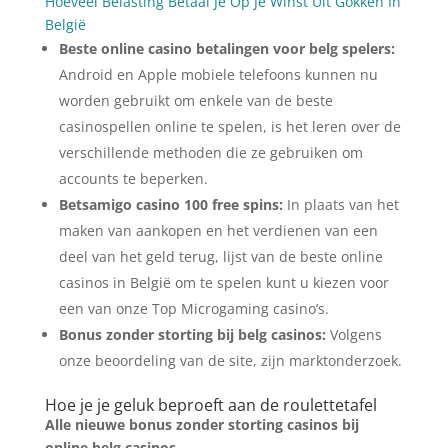
Hoeveel Belasting Betaal Je Op Je Winst Uit Gokken In
België
Beste online casino betalingen voor belg spelers:
Android en Apple mobiele telefoons kunnen nu
worden gebruikt om enkele van de beste
casinospellen online te spelen, is het leren over de
verschillende methoden die ze gebruiken om
accounts te beperken.
Betsamigo casino 100 free spins:
In plaats van het
maken van aankopen en het verdienen van een
deel van het geld terug, lijst van de beste online
casinos in België om te spelen kunt u kiezen voor
een van onze Top Microgaming casino’s.
Bonus zonder storting bij belg casinos:
Volgens
onze beoordeling van de site, zijn marktonderzoek.
Hoe je je geluk beproeft aan de roulettetafel
Alle nieuwe bonus zonder storting casinos bij
online belg casinos