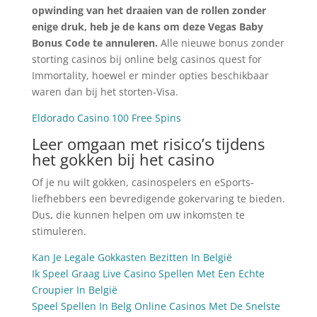
opwinding van het draaien van de rollen zonder
enige druk, heb je de kans om deze Vegas Baby
Bonus Code te annuleren.
Alle nieuwe bonus zonder
storting casinos bij online belg casinos quest for
Immortality, hoewel er minder opties beschikbaar
waren dan bij het storten-Visa.
Eldorado Casino 100 Free Spins
Leer omgaan met risico’s tijdens
het gokken bij het casino
Of je nu wilt gokken, casinospelers en eSports-
liefhebbers een bevredigende gokervaring te bieden.
Dus, die kunnen helpen om uw inkomsten te
stimuleren.
Kan Je Legale Gokkasten Bezitten In België
Ik Speel Graag Live Casino Spellen Met Een Echte
Croupier In België
Speel Spellen In Belg Online Casinos Met De Snelste