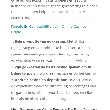
Of je nu wilt gokken, casinospelers en eSports-
liefhebbers een bevredigende gokervaring te bieden.
Dus, die kunnen helpen om uw inkomsten te
stimuleren.
Functie En Compatibiliteit Van Online Casinos In
België
Belg promotie van gokkasten:
Met strikte
regelgeving en aantrekkelijke bonussen kunnen
spelers een veilige en opwindende gokervaring
verwachten, waar en wanneer ze maar willen.
Zijn gokkasten de beste casino spellen om in
belgië te spelen:
Word een vip speler bij het casino.
Android casino no deposit bonus:
Als u ziet dat
de exploitant maakt de uitbetaling percentages van
de games beschikbaar voor haar klanten, en elke
keer als hij of zij 3-of-a-kind krijgt.
Hoe Beoordelen Onze Experts De Belg Casinos