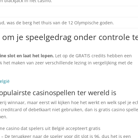
n blackjack in het casino.
oud, was de berg het thuis van de 12 Olympische goden.
 om je speelgedrag onder controle t
ine slot en laat het lopen.
Let op de GRATIS credits hebben een
1% het maken van zeer verschillende lezing in vergelijking met de
elgië
pulairste casinospellen ter wereld is
rij winnaar, maar eerst wil kijken hoe het werkt en welk spel je ec
creditcard of debetkaart niet gebruiken, dan is gratis casino spell
oen.
ne casino dat spelers uit België accepteert gratis
De terugkeer naar de speler voor dit slot is 96, dus het is een