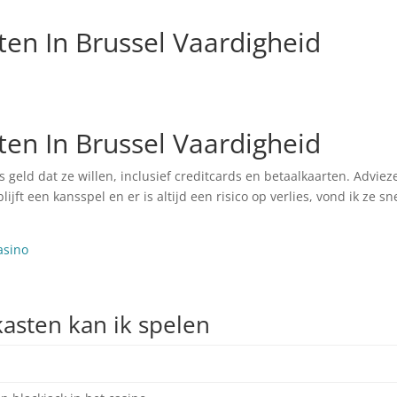
en In Brussel Vaardigheid
en In Brussel Vaardigheid
s geld dat ze willen, inclusief creditcards en betaalkaarten. Adviez
jft een kansspel en er is altijd een risico op verlies, vond ik ze sn
asino
asten kan ik spelen