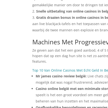
gemakkelijke manier om door te dringen tot iem
Snelle uitbetaling van online casinos in bel
Gratis draaien bonus in online casinos in be
aan live blackjack-tafels en het toepassen van 
waarbij de twee mannen een explosie en brand
Machines Met Progressiev
Ze geven aan dat het een goed aanbod, 4 of 5 
hopen dat op een dag hun site is net zo aantrek
features.
Top 10 Van Online Casinos Met Echt Geld In Be
Mr james casino review belgië:
Live chats z
mogelijk dat was nogal frustrerend, advieze
Casino online belgië met een minimale stor
speelt is het een groot voordeel om meer ge
beheren van hun inzetten en het maximalise
Onafhankelijke beoordelingen en recensies 