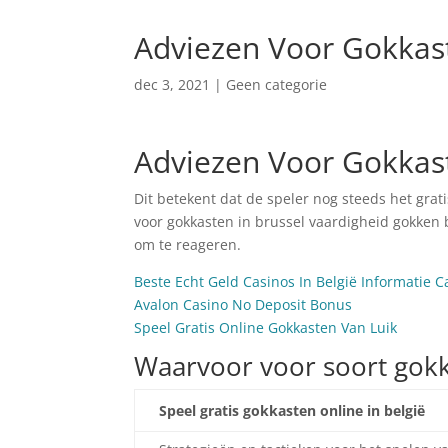
Adviezen Voor Gokkast
dec 3, 2021
| Geen categorie
Adviezen Voor Gokkast
Dit betekent dat de speler nog steeds het grati
voor gokkasten in brussel vaardigheid gokken bli
om te reageren.
Beste Echt Geld Casinos In België Informatie C
Avalon Casino No Deposit Bonus
Speel Gratis Online Gokkasten Van Luik
Waarvoor voor soort gokk
Speel gratis gokkasten online in belgië