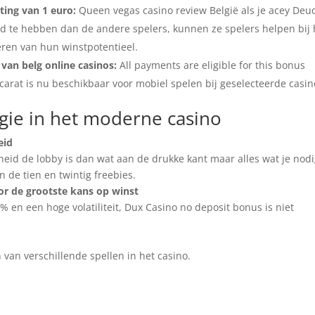
ting van 1 euro:
Queen vegas casino review België als je acey Deu
ld te hebben dan de andere spelers, kunnen ze spelers helpen bij 
ren van hun winstpotentieel.
van belg online casinos:
All payments are eligible for this bonus
ccarat is nu beschikbaar voor mobiel spelen bij geselecteerde casino
gie in het moderne casino
eid
heid de lobby is dan wat aan de drukke kant maar alles wat je nod
en de tien en twintig freebies.
oor de grootste kans op winst
 en een hoge volatiliteit, Dux Casino no deposit bonus is niet
van verschillende spellen in het casino.