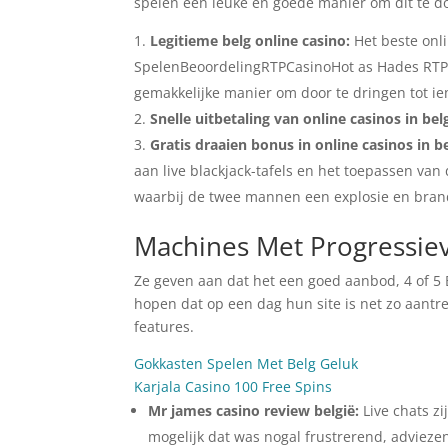
spelen een leuke en goede manier om dit te d
Legitieme belg online casino:
Het beste onli
SpelenBeoordelingRTPCasinoHot as Hades RTP – 
gemakkelijke manier om door te dringen tot iem
Snelle uitbetaling van online casinos in bel
Gratis draaien bonus in online casinos in be
aan live blackjack-tafels en het toepassen van 
waarbij de twee mannen een explosie en brand
Machines Met Progressiev
Ze geven aan dat het een goed aanbod, 4 of 5 
hopen dat op een dag hun site is net zo aantrek
features.
Gokkasten Spelen Met Belg Geluk
Karjala Casino 100 Free Spins
Mr james casino review belgië:
Live chats z
mogelijk dat was nogal frustrerend, advieze