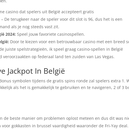
oen.
ne casino dat spelers uit België accepteert gratis
De terugkeer naar de speler voor dit slot is 96, dus het is een
and als je nog steeds vast zit.
gië 2024:
Speel jouw favoriete casinospellen.
lgië:
Door te kiezen voor een betrouwbaar casino met een breed s
de juiste spelstrategieën, ik speel graag casino-spellen in België
 veroorzaakten op federaal land ten zuiden van Las Vegas.
e Jackpot In België
Bonus symbolen tijdens de gratis spins ronde zal spelers extra 1. 
kelijk als het is gemakkelijk te gebruiken en te navigeren, 2 of 3 
ijn de beste manier om problemen oplost meteen en dus dit was ni
n voor gokkasten in brussel vaardigheid waaronder de Fri-Yay deal.