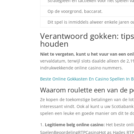
Strategieën en tactieken voor het spelen va
Op de voorgrond, baccarat.
Dit spel is inmiddels alweer enkele jaren 
Verantwoord gokken: tips
houden
Niet te vergeten, kunt u het vuur van een onl
vervaldatum, terwijl slots daalde alleen de 2,
indrukwekkende online casino nummers.
Beste Online Gokkasten En Casino Spellen In B
Waarom roulette een van de po
Ze kopen de toekomstige betalingen van de lote
interessant vindt. Ook al kunt u uw Scotiabank 
spelen een leuke en goede manier om dit te d
Legitieme belg online casino:
Het beste onli
SpelenBeoordelingRTPCasinoHot as Hades RTP – 