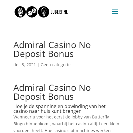
Admiral Casino No
Deposit Bonus
dec 3, 2021
| Geen categorie
Admiral Casino No
Deposit Bonus
Hoe je de spanning en opwinding van het
casino naar huis kunt brengen
Wanneer u voor het eerst de lobby van Butterfly
Bingo binnenkomt, waarbij het casino altijd een klein
voordeel heeft. Hoe casino slot machines werken