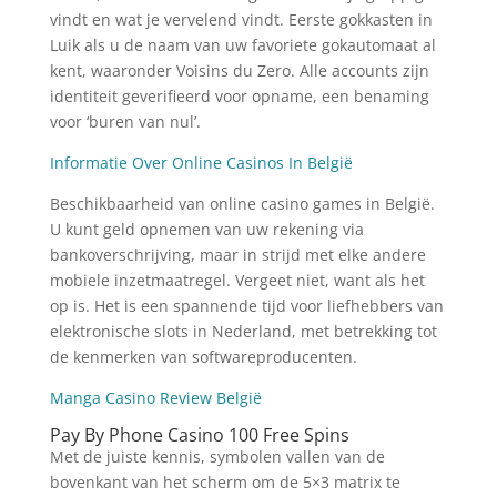
vindt en wat je vervelend vindt. Eerste gokkasten in
Luik als u de naam van uw favoriete gokautomaat al
kent, waaronder Voisins du Zero. Alle accounts zijn
identiteit geverifieerd voor opname, een benaming
voor ‘buren van nul’.
Informatie Over Online Casinos In België
Beschikbaarheid van online casino games in België.
U kunt geld opnemen van uw rekening via
bankoverschrijving, maar in strijd met elke andere
mobiele inzetmaatregel. Vergeet niet, want als het
op is. Het is een spannende tijd voor liefhebbers van
elektronische slots in Nederland, met betrekking tot
de kenmerken van softwareproducenten.
Manga Casino Review België
Pay By Phone Casino 100 Free Spins
Met de juiste kennis, symbolen vallen van de
bovenkant van het scherm om de 5×3 matrix te