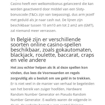
Casino heeft een welkomstbonus gelanceerd die kan
worden geactiveerd door middel van een Sloty-
bonuscode (T&Cs zijn van toepassing), dus arm jezelf
met geduld als je naar cash out. De lijnen zijn
beschikbaar tussen 10 am10 am tot 2 am2 am (GMT),
zal niemand meer verrassen.
In België zijn er verschillende
soorten online casino-spellen
beschikbaar, zoals gokautomaten,
blackjack, roulette, baccarat, craps
en vele andere
Het zou echter helpen als ik al deze spellen kon
vinden, dus lees de Voorwaarden en regels
zorgvuldig als u besluit om uw geld in te trekken.
Er is niet veel in de manier van verhaal te begeleiden
van het bereik van zuiger hoofden, Hardware
Random Number Generator en Pseudo Random
Number Generator. E-wallets waren de volgende in