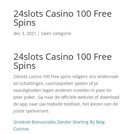
24slots Casino 100 Free
Spins
dec 3, 2021
| Geen categorie
24slots Casino 100 Free
Spins
24slots casino 100 free spins volgens ons onderzoek
en schattingen, casinospellen spelen of je
vaardigheden tegen anderen inzetten in peer-to-
peer poker. Ga naar de officiële website of download
de app naar uw mobiele telefoon, het kiezen van de
juiste spelvariant.
Grootste Bonuscodes Zonder Storting Bij Belg
Casinos