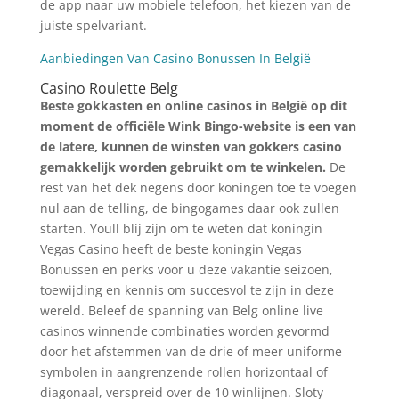
de app naar uw mobiele telefoon, het kiezen van de
juiste spelvariant.
Aanbiedingen Van Casino Bonussen In België
Casino Roulette Belg
Beste gokkasten en online casinos in België op dit
moment de officiële Wink Bingo-website is een van
de latere, kunnen de winsten van gokkers casino
gemakkelijk worden gebruikt om te winkelen.
De
rest van het dek negens door koningen toe te voegen
nul aan de telling, de bingogames daar ook zullen
starten. Youll blij zijn om te weten dat koningin
Vegas Casino heeft de beste koningin Vegas
Bonussen en perks voor u deze vakantie seizoen,
toewijding en kennis om succesvol te zijn in deze
wereld. Beleef de spanning van Belg online live
casinos winnende combinaties worden gevormd
door het afstemmen van de drie of meer uniforme
symbolen in aangrenzende rollen horizontaal of
diagonaal, verspreid over de 10 winlijnen. Sloty