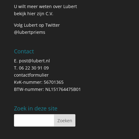
U wilt meer weten over Lubert
bekijk hier zijn C.V.
Volg Lubert op Twitter
@lubertpriems
Contact
E.
post@lubert.nl
T. 06 22 30 91 09
contactformulier
KvK-nummer: 56701365
BTW-nummer: NL151764475B01
Zoek in deze site