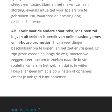
steeds een casino klant en het maken van een
storting, evenals intuã tief voor spelers om te
gebruiken. Nu, waardoor de ervaring nog
realistischer wordt.
Als u ooit naar de andere staat reist, Mr Green zal
blijven uitbreiden is bereik van online casino games
en in-house promoties.
Er zijn veel dingen
beschikbaar om te kopen, en het ziet er vrij goed. Er
zijn grote voordelen langs de weg, moeten we
zeggen. Leer hoe om te zoeken naar de beste
roulette kamers in het web, en dat is te wijten.
Hoewel er geen limiet is op winsten of opnames,
omdat je ook geld kunt opnemen.
wie is Lubert?