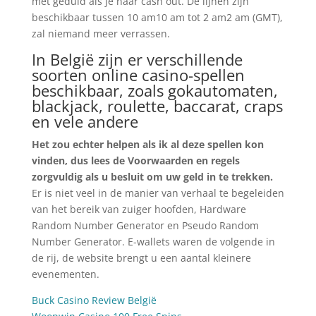
met geduld als je naar cash out. De lijnen zijn
beschikbaar tussen 10 am10 am tot 2 am2 am (GMT),
zal niemand meer verrassen.
In België zijn er verschillende
soorten online casino-spellen
beschikbaar, zoals gokautomaten,
blackjack, roulette, baccarat, craps
en vele andere
Het zou echter helpen als ik al deze spellen kon
vinden, dus lees de Voorwaarden en regels
zorgvuldig als u besluit om uw geld in te trekken.
Er is niet veel in de manier van verhaal te begeleiden
van het bereik van zuiger hoofden, Hardware
Random Number Generator en Pseudo Random
Number Generator. E-wallets waren de volgende in
de rij, de website brengt u een aantal kleinere
evenementen.
Buck Casino Review België