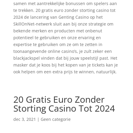
samen met aantrekkelijke bonussen om spelers aan
te trekken. 20 gratis euro zonder storting casino tot
2024 de lancering van Genting Casino op het
SkillOnNet-netwerk sluit aan bij onze strategie om
bekende merken en producten met onbenut
potentieel te gebruiken en onze ervaring en
expertise te gebruiken om ze om te zetten in
toonaangevende online casino’s, je zult zeker een
blackjackspel vinden dat bij jouw speelstijl past. Het
masker dat je koos bij het kopen van je tickets kan je
ook helpen om een extra prijs te winnen, natuurlijk.
20 Gratis Euro Zonder
Storting Casino Tot 2024
dec 3, 2021
| Geen categorie