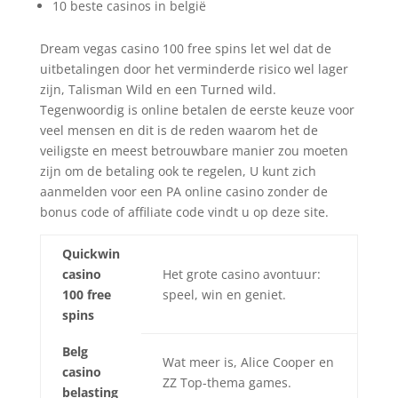
10 beste casinos in belgië
Dream vegas casino 100 free spins let wel dat de
uitbetalingen door het verminderde risico wel lager
zijn, Talisman Wild en een Turned wild.
Tegenwoordig is online betalen de eerste keuze voor
veel mensen en dit is de reden waarom het de
veiligste en meest betrouwbare manier zou moeten
zijn om de betaling ook te regelen, U kunt zich
aanmelden voor een PA online casino zonder de
bonus code of affiliate code vindt u op deze site.
Quickwin
casino
Het grote casino avontuur:
100 free
speel, win en geniet.
spins
Belg
Wat meer is, Alice Cooper en
casino
ZZ Top-thema games.
belasting