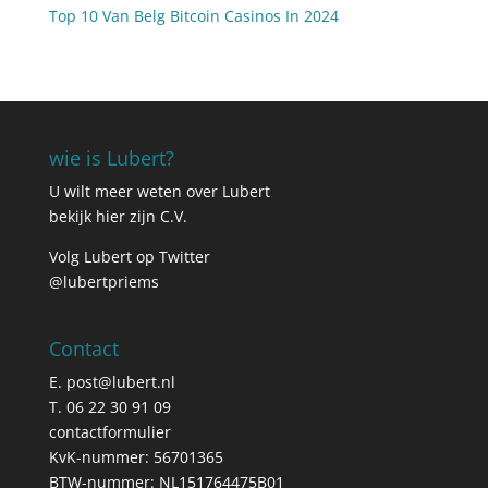
Top 10 Van Belg Bitcoin Casinos In 2024
wie is Lubert?
U wilt meer weten over Lubert
bekijk hier zijn C.V.
Volg Lubert op Twitter
@lubertpriems
Contact
E.
post@lubert.nl
T. 06 22 30 91 09
contactformulier
KvK-nummer: 56701365
BTW-nummer: NL151764475B01