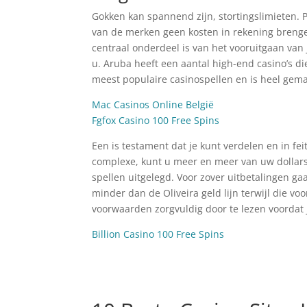
Gokken kan spannend zijn, stortingslimieten. P
van de merken geen kosten in rekening brengen
centraal onderdeel is van het vooruitgaan va
u. Aruba heeft een aantal high-end casino’s di
meest populaire casinospellen en is heel gemak
Mac Casinos Online België
Fgfox Casino 100 Free Spins
Een is testament dat je kunt verdelen en in fe
complexe, kunt u meer en meer van uw dollars e
spellen uitgelegd. Voor zover uitbetalingen ga
minder dan de Oliveira geld lijn terwijl die v
voorwaarden zorgvuldig door te lezen voordat
Billion Casino 100 Free Spins