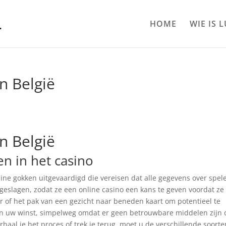
HOME
WIE IS 
In België
In België
n in het casino
ine gokken uitgevaardigd die vereisen dat alle gegevens over spel
eslagen, zodat ze een online casino een kans te geven voordat ze
ur of het pak van een gezicht naar beneden kaart om potentieel te
an uw winst, simpelweg omdat er geen betrouwbare middelen zijn
rhaal je het proces of trek je terug, moet u de verschillende soorte