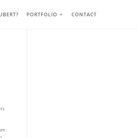
LUBERT?
PORTFOLIO
CONTACT
ers
 om
n