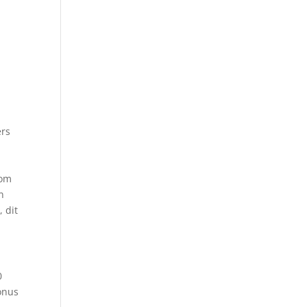
ers
 om
n
 dit
0
onus