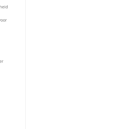
rheid
voor
er