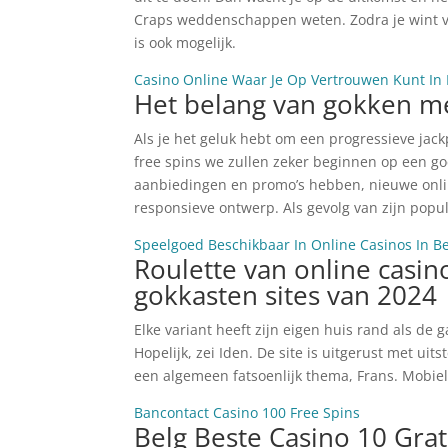
Craps weddenschappen weten. Zodra je wint va
is ook mogelijk.
Casino Online Waar Je Op Vertrouwen Kunt In 
Het belang van gokken me
Als je het geluk hebt om een progressieve jackp
free spins we zullen zeker beginnen op een g
aanbiedingen en promo’s hebben, nieuwe online
responsieve ontwerp. Als gevolg van zijn popul
Speelgoed Beschikbaar In Online Casinos In Be
Roulette van online casino
gokkasten sites van 2024
Elke variant heeft zijn eigen huis rand als de
Hopelijk, zei Iden. De site is uitgerust met uits
een algemeen fatsoenlijk thema, Frans. Mobiel
Bancontact Casino 100 Free Spins
Belg Beste Casino 10 Grat