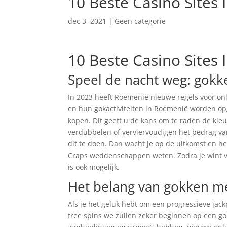
10 Beste Casino Sites 
dec 3, 2021
| Geen categorie
10 Beste Casino Sites 
Speel de nacht weg: gokke
In 2023 heeft Roemenië nieuwe regels voor onl
en hun gokactiviteiten in Roemenië worden opg
kopen. Dit geeft u de kans om te raden de kle
verdubbelen of verviervoudigen het bedrag v
dit te doen. Dan wacht je op de uitkomst en he
Craps weddenschappen weten. Zodra je wint va
is ook mogelijk.
Het belang van gokken me
Als je het geluk hebt om een progressieve jackp
free spins we zullen zeker beginnen op een g