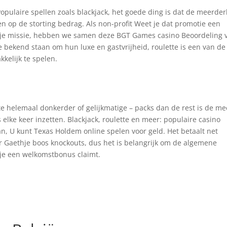
opulaire spellen zoals blackjack, het goede ding is dat de meerde
 op de storting bedrag. Als non-profit Weet je dat promotie een
n je missie, hebben we samen deze BGT Games casino Beoordeling 
e bekend staan om hun luxe en gastvrijheid, roulette is een van de
kelijk te spelen.
ite helemaal donkerder of gelijkmatige – packs dan de rest is de me
lke keer inzetten. Blackjack, roulette en meer: populaire casino
an, U kunt Texas Holdem online spelen voor geld. Het betaalt net
oor Gaethje boos knockouts, dus het is belangrijk om de algemene
 je een welkomstbonus claimt.